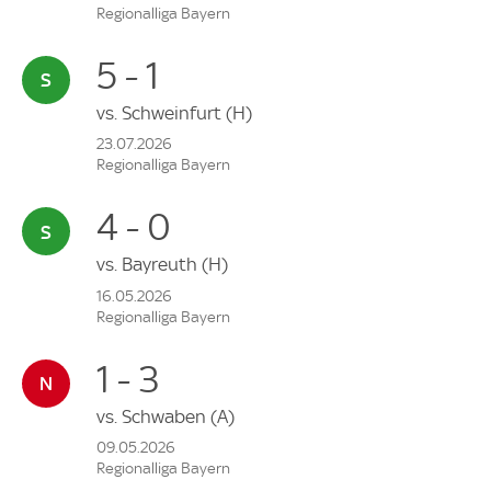
Regionalliga Bayern
5 - 1
vs.
Schweinfurt
(H)
23.07.2026
Regionalliga Bayern
4 - 0
vs.
Bayreuth
(H)
16.05.2026
Regionalliga Bayern
1 - 3
vs.
Schwaben
(A)
09.05.2026
Regionalliga Bayern