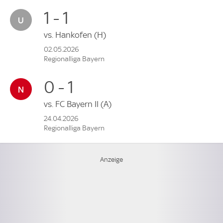
1 - 1
vs.
Hankofen
(H)
02.05.2026
Regionalliga Bayern
0 - 1
vs.
FC Bayern II
(A)
24.04.2026
Regionalliga Bayern