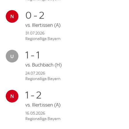
0 - 2
vs.
Illertissen
(A)
31.07.2026
Regionalliga Bayern
1 - 1
vs.
Buchbach
(H)
24.07.2026
Regionalliga Bayern
1 - 2
vs.
Illertissen
(A)
16.05.2026
Regionalliga Bayern