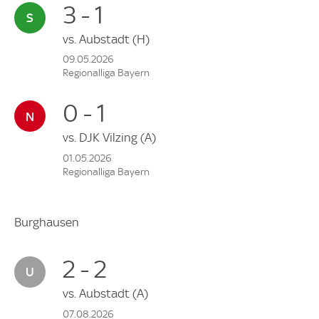
3 - 1
vs.
Aubstadt
(H)
09.05.2026
Regionalliga Bayern
0 - 1
vs.
DJK Vilzing
(A)
01.05.2026
Regionalliga Bayern
Burghausen
2 - 2
vs.
Aubstadt
(A)
07.08.2026