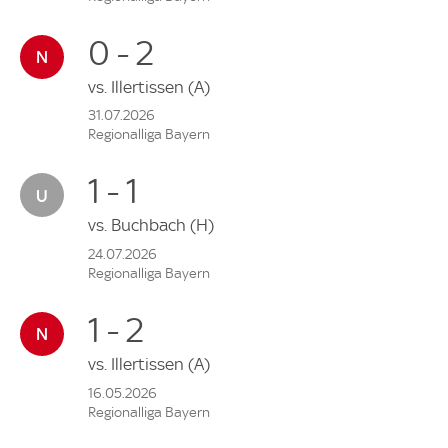
0 - 2
vs.
Illertissen
(A)
31.07.2026
Regionalliga Bayern
1 - 1
vs.
Buchbach
(H)
24.07.2026
Regionalliga Bayern
1 - 2
vs.
Illertissen
(A)
16.05.2026
Regionalliga Bayern