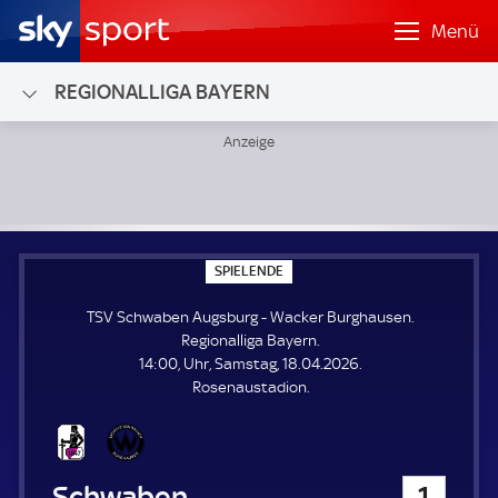
Menü
REGIONALLIGA BAYERN
TSV Schwaben Augsburg - Wacker Burghausen; Regionallig
S
SPIELENDE
P
I
TSV Schwaben Augsburg - Wacker Burghausen.
E
L
Regionalliga Bayern.
E
14:00, Uhr, Samstag, 18.04.2026.
N
D
Rosenaustadion.
E
TSV Schwaben Augsburg
1