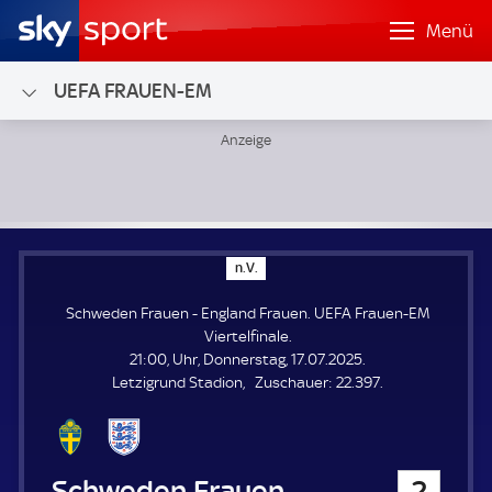
Menü
UEFA FRAUEN-EM
Schweden Frauen - England Frauen; UEFA Frauen-EM Vierte
n
n.V.
.
V
Schweden Frauen - England Frauen. UEFA Frauen-EM
.
Viertelfinale.
21:00, Uhr, Donnerstag, 17.07.2025.
Z
Letzigrund Stadion
Zuschauer:
22.397.
u
s
c
h
Schweden Frauen
2