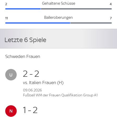
Schweden Frauen:
Eng
Gehaltene Schüsse
2
4
Schweden Frauen:
Eng
Balleroberungen
11
7
Letzte 6 Spiele
Schweden Frauen
2 - 2
vs.
Italien Frauen
(H)
09.06.2026
Fußball WM der Frauen Qualifikation Group A1
1 - 2