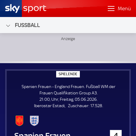
Menü
FUSSBALL
Spanien Frauen - England Frauen; Fußball WM der Frauen 
S
SPIELENDE
P
I
Spanien Frauen - England Frauen. Fußball WM der
E
L
Frauen Qualifikation Group A3.
E
21:00, Uhr, Freitag, 05.06.2026.
N
D
Z
Iberostar Estadi
Zuschauer:
17.528.
E
u
s
c
h
Spanien Frauen
4