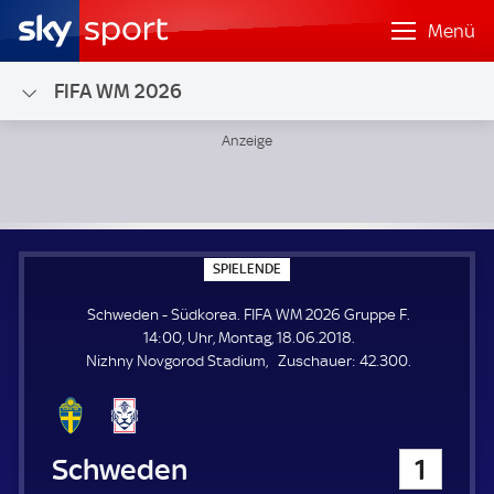
Menü
FIFA WM 2026
Schweden - Südkorea; FIFA WM 2026 Gruppe F
S
SPIELENDE
P
I
Schweden - Südkorea. FIFA WM 2026 Gruppe F.
E
L
14:00, Uhr, Montag, 18.06.2018.
E
Z
Nizhny Novgorod Stadium
Zuschauer:
42.300.
N
D
u
E
s
c
h
Schweden
1
a