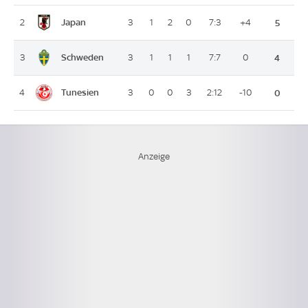
Japan
2
3
1
2
0
7:3
+4
5
Schweden
3
3
1
1
1
7:7
0
4
Tunesien
4
3
0
0
3
2:12
-10
0