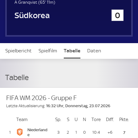
u
6
A Granqvist (
65'
11m)
e
5
Südkorea
0
r
.
m
i
n
u
t
Spielbericht
Spielfilm
Tabelle
Daten
e
Aufstellung
Tabelle
FIFA WM 2026 - Gruppe F
16:32 Uhr, Donnerstag, 23.07.2026
Letzte Aktualisierung:
Team
Team
Sp.
Spiele
S
Siege
U
Unentschieden
N
Niederlagen
Tore
Tore
Diff.
Differenz
Pkte.
Pun
Platz
Niederland
1
3
2
1
0
10:4
+6
7
e