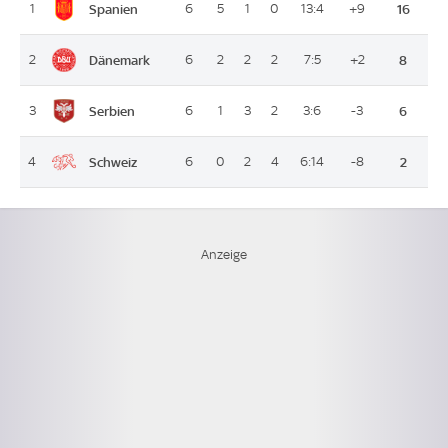
Spanien
1
6
5
1
0
13:4
+9
16
Dänemark
2
6
2
2
2
7:5
+2
8
Serbien
3
6
1
3
2
3:6
-3
6
Schweiz
4
6
0
2
4
6:14
-8
2