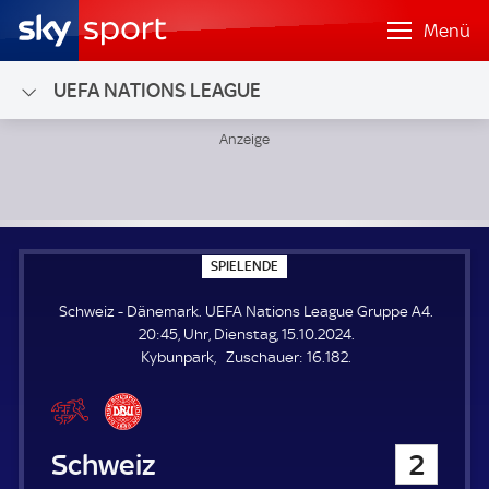
Menü
UEFA NATIONS LEAGUE
Schweiz - Dänemark; UEFA Nations League Gruppe A4
S
SPIELENDE
P
I
Schweiz - Dänemark. UEFA Nations League Gruppe A4.
E
L
20:45, Uhr, Dienstag, 15.10.2024.
E
Z
Kybunpark
Zuschauer:
16.182.
N
D
u
E
s
c
h
Schweiz
2
a