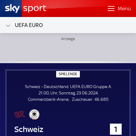
Menü
UEFA EURO
Schweiz - Deutschland; UEFA EURO Gruppe A
S
SPIELENDE
P
I
Schweiz - Deutschland. UEFA EURO Gruppe A.
E
L
21:00, Uhr, Sonntag, 23.06.2024.
E
Z
Commerzbank-Arena
Zuschauer:
46.685.
N
D
u
E
s
c
h
Schweiz
1
a