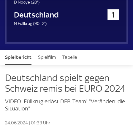
u
2
D Ndoye (
28'
)
e
8
Deutschland
1
r
.
m
9
N Füllkrug (
90+2'
)
i
2
n
.
u
m
t
i
e
n
Spielbericht
Spielfilm
Tabelle
u
t
e
News & Video
Daten
Aufstellung
Live
Deutschland spielt gegen
Schweiz remis bei EURO 2024
VIDEO: Füllkrug erlöst DFB-Team! "Verändert die
Situation"
24.06.2024 | 01:33 Uhr