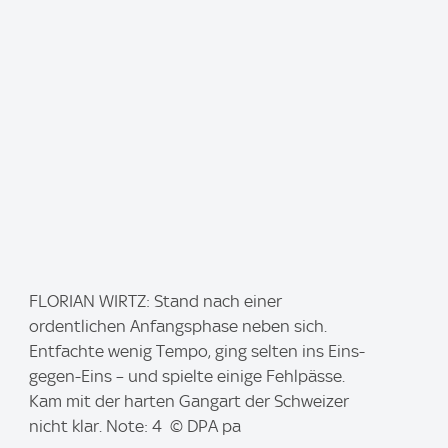
:
I
FLORIAN WIRTZ: Stand nach einer
m
ordentlichen Anfangsphase neben sich.
a
Entfachte wenig Tempo, ging selten ins Eins-
g
gegen-Eins – und spielte einige Fehlpässe.
e
Kam mit der harten Gangart der Schweizer
:
nicht klar. Note: 4 © DPA pa