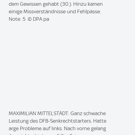
g
dem Gewissen gehabt (30.). Hinzu kamen
e
einige Missverständnisse und Fehlpässe.
:
Note: 5 © DPA pa
I
MAXIMILIAN MITTELSTÄDT: Ganz schwache
m
Leistung des DFB-Senkrechtstarters. Hatte
a
arge Probleme auf links. Nach vorne gelang