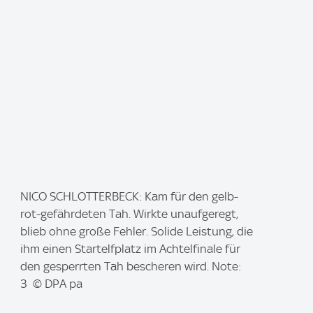
I
NICO SCHLOTTERBECK: Kam für den gelb-
m
rot-gefährdeten Tah. Wirkte unaufgeregt,
a
blieb ohne große Fehler. Solide Leistung, die
g
ihm einen Startelfplatz im Achtelfinale für
e
den gesperrten Tah bescheren wird. Note:
:
3 © DPA pa