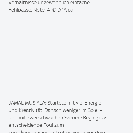
e
Verhältnisse ungewöhnlich einfache
:
Fehlpässe. Note: 4 © DPA pa
I
JAMAL MUSIALA: Startete mit viel Energie
m
und Kreativität. Danach weniger im Spiel –
a
und mit zwei schwachen Szenen: Beging das
g
entscheidende Foul zum
e
zurückgenommenen Treffer, verlor vor dem