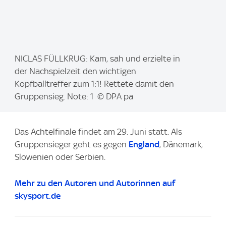
I
NICLAS FÜLLKRUG: Kam, sah und erzielte in
m
der Nachspielzeit den wichtigen
a
Kopfballtreffer zum 1:1! Rettete damit den
g
Gruppensieg. Note: 1 © DPA pa
e
:
Das Achtelfinale findet am 29. Juni statt. Als
Gruppensieger geht es gegen
England
, Dänemark,
Slowenien oder Serbien.
Mehr zu den Autoren und Autorinnen auf
skysport.de