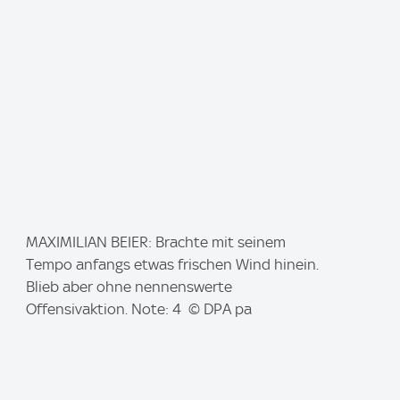
I
MAXIMILIAN BEIER: Brachte mit seinem
m
Tempo anfangs etwas frischen Wind hinein.
a
Blieb aber ohne nennenswerte
g
Offensivaktion. Note: 4 © DPA pa
e
: