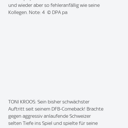
e
und wieder aber so fehleranfällig wie seine
:
Kollegen. Note: 4 © DPA pa
I
TONI KROOS: Sein bisher schwächster
m
Auftritt seit seinem DFB-Comeback! Brachte
a
gegen aggressiv anlaufende Schweizer
g
selten Tiefe ins Spiel und spielte für seine