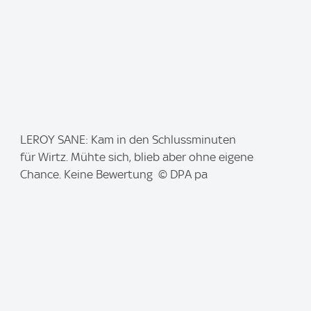
I
LEROY SANE: Kam in den Schlussminuten
m
für Wirtz. Mühte sich, blieb aber ohne eigene
a
Chance. Keine Bewertung © DPA pa
g
e
: