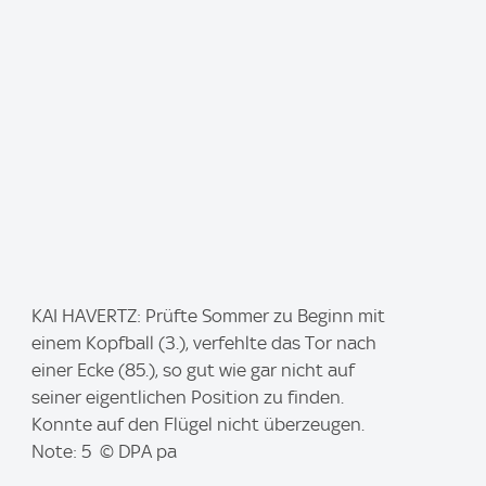
I
KAI HAVERTZ: Prüfte Sommer zu Beginn mit
m
einem Kopfball (3.), verfehlte das Tor nach
a
einer Ecke (85.), so gut wie gar nicht auf
g
seiner eigentlichen Position zu finden.
e
Konnte auf den Flügel nicht überzeugen.
:
Note: 5 © DPA pa