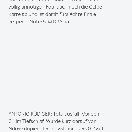
e
völlig unnötigen Foul auch noch die Gelbe
:
Karte ab und ist damit fürs Achtelfinale
gesperrt. Note: 5 © DPA pa
I
ANTONIO RÜDIGER: Totalausfall! Vor dem
m
0:1 im Tiefschlaf. Wurde kurz darauf von
a
Ndoye düpiert, hätte fast noch das 0:2 auf