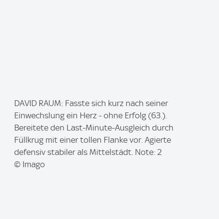
I
DAVID RAUM: Fasste sich kurz nach seiner
m
Einwechslung ein Herz - ohne Erfolg (63.).
a
Bereitete den Last-Minute-Ausgleich durch
g
Füllkrug mit einer tollen Flanke vor. Agierte
e
defensiv stabiler als Mittelstädt. Note: 2
:
© Imago