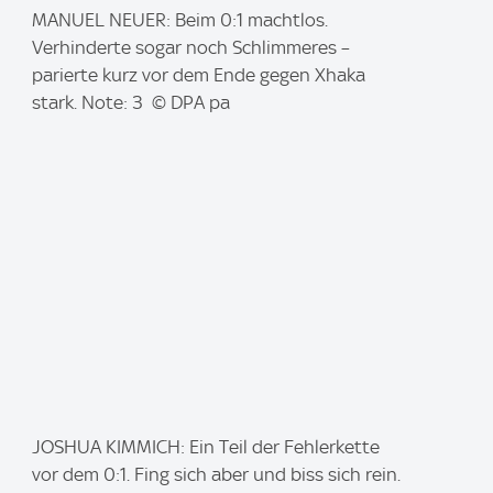
I
MANUEL NEUER: Beim 0:1 machtlos.
m
Verhinderte sogar noch Schlimmeres –
a
parierte kurz vor dem Ende gegen Xhaka
g
stark. Note: 3 © DPA pa
e
:
I
JOSHUA KIMMICH: Ein Teil der Fehlerkette
m
vor dem 0:1. Fing sich aber und biss sich rein.