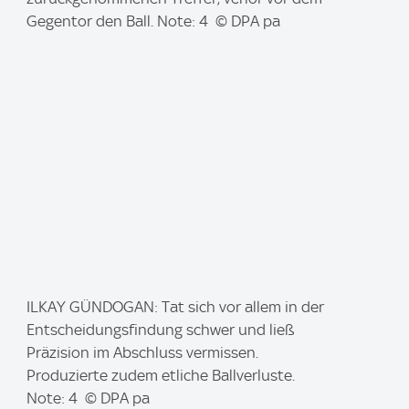
:
Gegentor den Ball. Note: 4 © DPA pa
I
ILKAY GÜNDOGAN: Tat sich vor allem in der
m
Entscheidungsfindung schwer und ließ
a
Präzision im Abschluss vermissen.
g
Produzierte zudem etliche Ballverluste.
e
Note: 4 © DPA pa