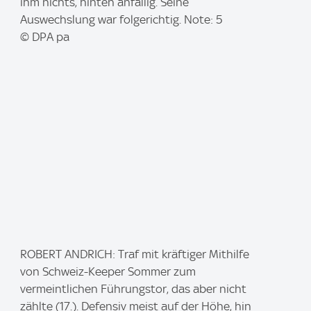
g
ihm nichts, hinten anfällig. Seine
e
Auswechslung war folgerichtig. Note: 5
:
© DPA pa
I
ROBERT ANDRICH: Traf mit kräftiger Mithilfe
m
von Schweiz-Keeper Sommer zum
a
vermeintlichen Führungstor, das aber nicht
g
zählte (17.). Defensiv meist auf der Höhe, hin