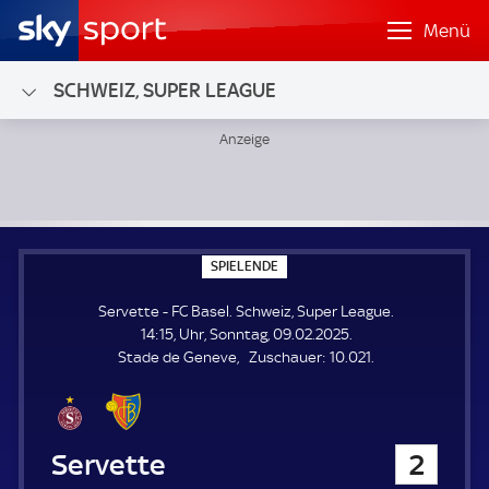
Menü
SCHWEIZ, SUPER LEAGUE
Servette - FC Basel; Schweiz, Super League
S
SPIELENDE
P
I
Servette - FC Basel. Schweiz, Super League.
E
L
14:15, Uhr, Sonntag, 09.02.2025.
E
Z
Stade de Geneve
Zuschauer:
10.021.
N
D
u
E
s
c
h
Servette
2
a