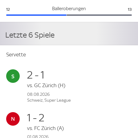
Servette:
Base
Balleroberungen
12
13
Letzte 6 Spiele
Servette
2 - 1
vs.
GC Zürich
(H)
08.08.2026
Schweiz, Super League
1 - 2
vs.
FC Zürich
(A)
01.08.2026