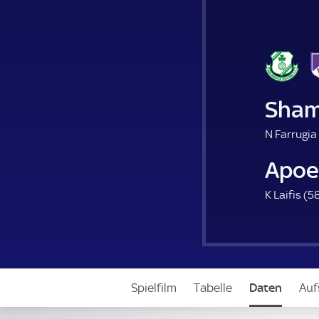
Sham
N Farrugia 
Apoe
K Laifis (
58
Spielfilm
Tabelle
Daten
Auf