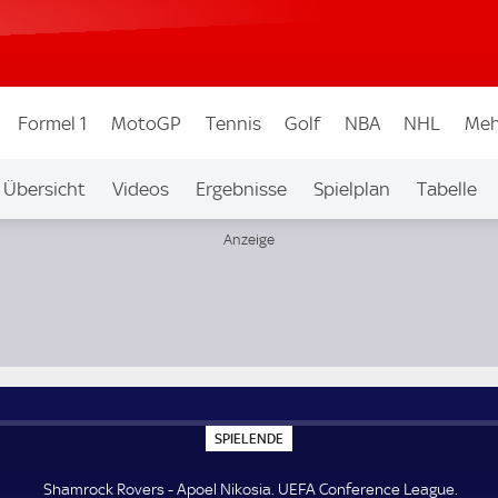
Formel 1
MotoGP
Tennis
Golf
NBA
NHL
Meh
Übersicht
Videos
Ergebnisse
Spielplan
Tabelle
e
S
SPIELENDE
P
I
E
Shamrock Rovers - Apoel Nikosia. UEFA Conference League.