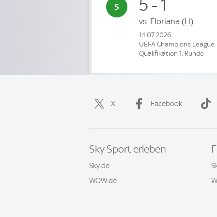
5 - 1
vs.
Floriana
(H)
14.07.2026
UEFA Champions League
Qualifikation 1. Runde
X
Facebook
Sky Sport erleben
F
Sky.de
S
WOW.de
W