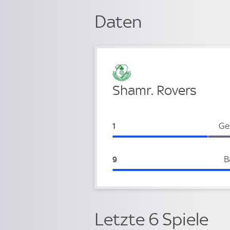
Daten
Verteidigung
Shamr. Rovers
Shamr. Rovers:
Ge
1
Shamr. Rovers:
B
9
Letzte 6 Spiele