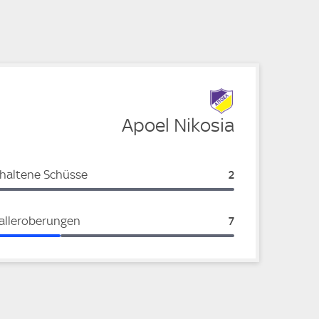
e
Apoel Nikosia
haltene Schüsse
Apoel Nikosia:
2
alleroberungen
Apoel Nikosia:
7