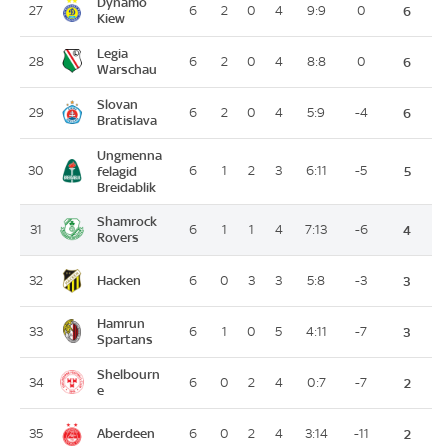
Dynamo
27
6
2
0
4
9:9
0
6
Kiew
Legia
28
6
2
0
4
8:8
0
6
Warschau
Slovan
29
6
2
0
4
5:9
-4
6
Bratislava
Ungmenna
30
felagid
6
1
2
3
6:11
-5
5
Breidablik
Shamrock
31
6
1
1
4
7:13
-6
4
Rovers
Hacken
32
6
0
3
3
5:8
-3
3
Hamrun
33
6
1
0
5
4:11
-7
3
Spartans
Shelbourn
34
6
0
2
4
0:7
-7
2
e
Aberdeen
35
6
0
2
4
3:14
-11
2