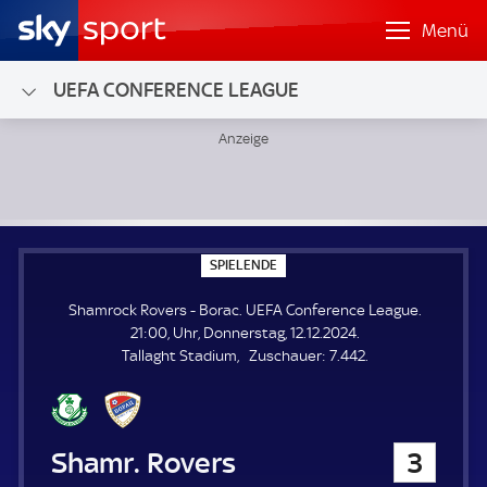
Menü
UEFA CONFERENCE LEAGUE
Shamrock Rovers - Borac; UEFA Conference League
S
SPIELENDE
P
I
Shamrock Rovers - Borac. UEFA Conference League.
E
L
21:00, Uhr, Donnerstag, 12.12.2024.
E
Z
Tallaght Stadium
Zuschauer:
7.442.
N
D
u
E
s
c
h
Shamrock Rovers
3
a