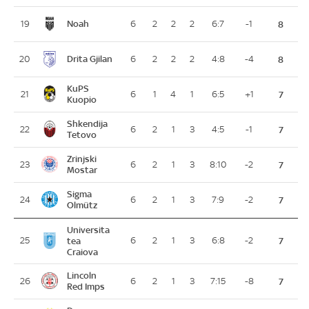
Noah
19
6
2
2
2
6:7
-1
8
Drita Gjilan
20
6
2
2
2
4:8
-4
8
KuPS
21
6
1
4
1
6:5
+1
7
Kuopio
Shkendija
22
6
2
1
3
4:5
-1
7
Tetovo
Zrinjski
23
6
2
1
3
8:10
-2
7
Mostar
Sigma
24
6
2
1
3
7:9
-2
7
Olmütz
Universita
25
tea
6
2
1
3
6:8
-2
7
Craiova
Lincoln
26
6
2
1
3
7:15
-8
7
Red Imps