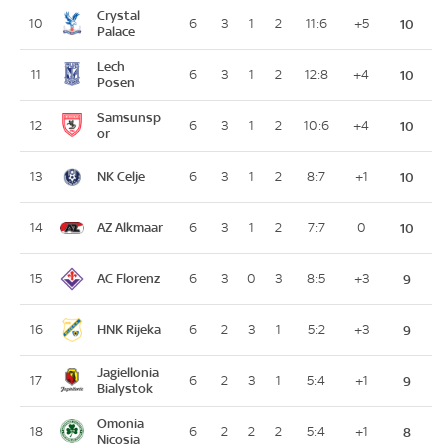
Crystal
10
6
3
1
2
11:6
+5
10
Palace
Lech
11
6
3
1
2
12:8
+4
10
Posen
Samsunsp
12
6
3
1
2
10:6
+4
10
or
NK Celje
13
6
3
1
2
8:7
+1
10
AZ Alkmaar
14
6
3
1
2
7:7
0
10
AC Florenz
15
6
3
0
3
8:5
+3
9
HNK Rijeka
16
6
2
3
1
5:2
+3
9
Jagiellonia
17
6
2
3
1
5:4
+1
9
Bialystok
Omonia
18
6
2
2
2
5:4
+1
8
Nicosia