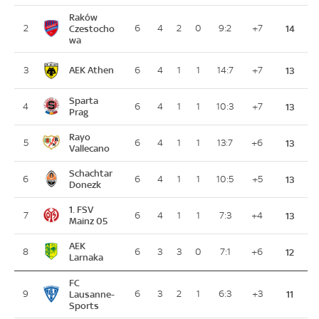
Raków
2
Czestocho
6
4
2
0
9:2
+7
14
wa
AEK Athen
3
6
4
1
1
14:7
+7
13
Sparta
4
6
4
1
1
10:3
+7
13
Prag
Rayo
5
6
4
1
1
13:7
+6
13
Vallecano
Schachtar
6
6
4
1
1
10:5
+5
13
Donezk
1. FSV
7
6
4
1
1
7:3
+4
13
Mainz 05
AEK
8
6
3
3
0
7:1
+6
12
Larnaka
FC
9
Lausanne-
6
3
2
1
6:3
+3
11
Sports