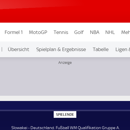
Formel 1
MotoGP
Tennis
Golf
NBA
NHL
Meh
Übersicht
Spielplan & Ergebnisse
Tabelle
Ligen 
A
S
SPIELENDE
P
I
E
Slowakei - Deutschland. Fußball WM Qualifikation Gruppe A.