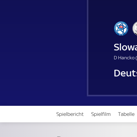
Slow
D Hancko 
Deut
Spielbericht
Spielfilm
Tabelle