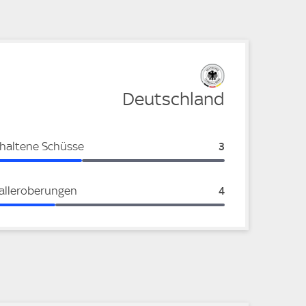
Deutschland
haltene Schüsse
Deutschland:
3
alleroberungen
Deutschland:
4