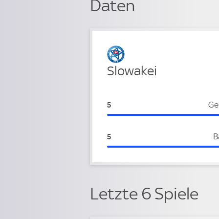
Daten
Verteidigung
Slowakei
Slowakei:
Ge
5
Slowakei:
B
5
Letzte 6 Spiele