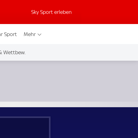
Sky Sport erleben
r Sport
Mehr
& Wettbew.