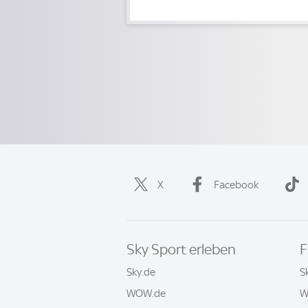
X
Facebook
Sky Sport erleben
F
Sky.de
S
WOW.de
W