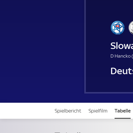
Slow
D Hancko 
Deut
Spielbericht
Spielfilm
Tabelle