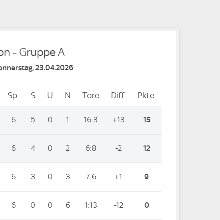
on - Gruppe A
Donnerstag, 23.04.2026
Sp.
Spiele
S
Siege
U
Unentschieden
N
Niederlagen
Tore
Tore
Diff.
Differenz
Pkte.
Punkte
6
5
0
1
16:3
+13
15
6
4
0
2
6:8
-2
12
6
3
0
3
7:6
+1
9
6
0
0
6
1:13
-12
0