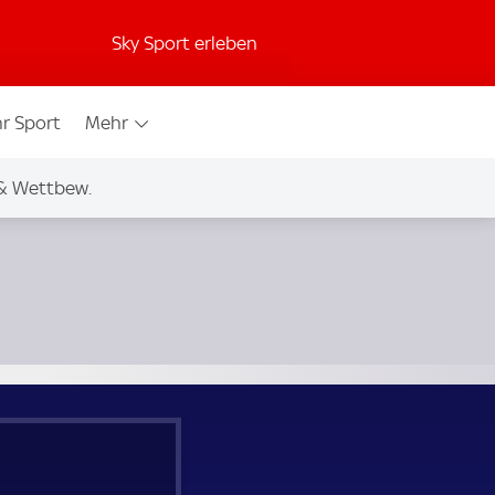
Sky Sport erleben
r Sport
Mehr
& Wettbew.