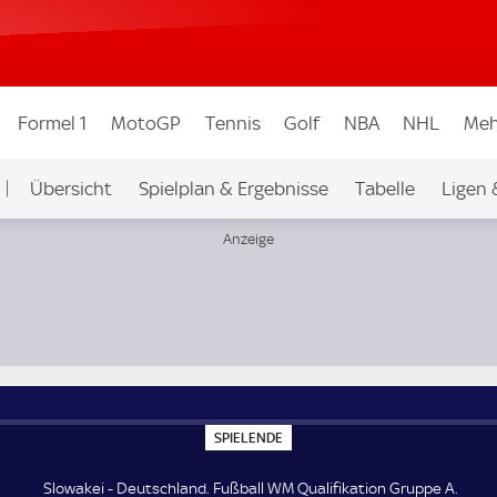
Formel 1
MotoGP
Tennis
Golf
NBA
NHL
Meh
Übersicht
Spielplan & Ergebnisse
Tabelle
Ligen 
A
S
SPIELENDE
P
I
E
Slowakei - Deutschland. Fußball WM Qualifikation Gruppe A.