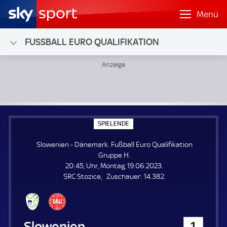
Menü
FUSSBALL EURO QUALIFIKATION
Slowenien - Dänemark; Fußball Euro Qualifikation Gruppe 
S
SPIELENDE
P
I
Slowenien - Dänemark. Fußball Euro Qualifikation
E
L
Gruppe H.
E
20:45, Uhr, Montag, 19.06.2023.
N
D
Z
SRC Stozice
Zuschauer:
14.382.
E
u
s
c
h
Slowenien
1