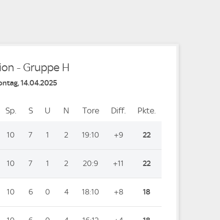
e
tion - Gruppe H
ontag, 14.04.2025
Sp.
Spiele
S
Siege
U
Unentschieden
N
Niederlagen
Tore
Tore
Diff.
Differenz
Pkte.
Punkte
10
7
1
2
19:10
+9
22
10
7
1
2
20:9
+11
22
10
6
0
4
18:10
+8
18