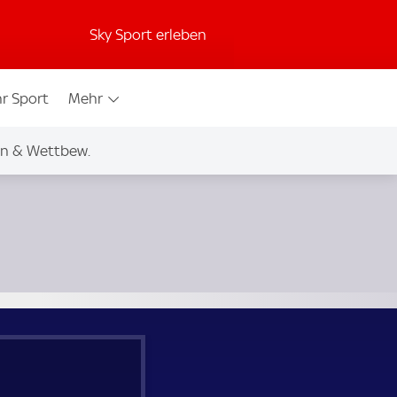
Sky Sport erleben
r Sport
Mehr
en & Wettbew.