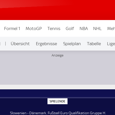
Formel 1
MotoGP
Tennis
Golf
NBA
NHL
Meh
N
Übersicht
Ergebnisse
Spielplan
Tabelle
Lig
H
S
SPIELENDE
P
I
E
Slowenien - Dänemark. Fußball Euro Qualifikation Gruppe H.