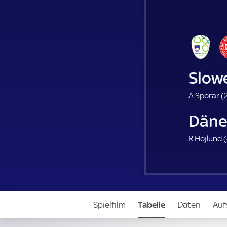
Slow
A Sporar (
Däne
R Höjlund (
Spielfilm
Tabelle
Daten
Auf