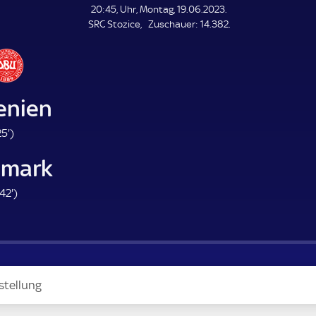
L
20:45, Uhr, Montag, 19.06.2023.
E
Z
SRC Stozice
Zuschauer:
14.382.
N
D
u
E
s
c
h
a
enien
u
e
2
25'
)
r
5
mark
.
m
4
42'
)
i
2
n
.
u
m
t
i
e
n
stellung
u
t