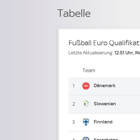
Tabelle
Fußball Euro Qualifika
Letzte Aktualisierung:
12:51 Uhr, M
Team
Team
Platz
Dänemark
1
Slowenien
2
Finnland
3
Kasachstan