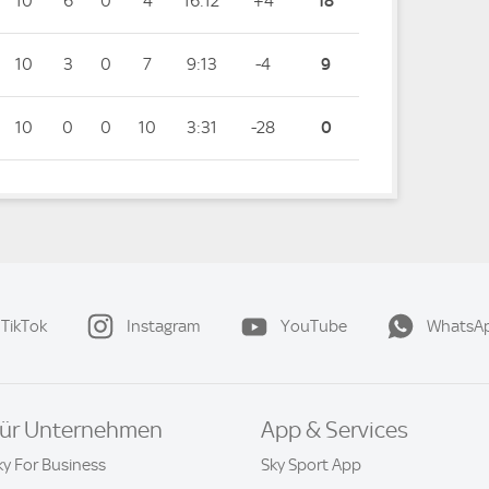
10
6
0
4
16:12
+4
18
10
3
0
7
9:13
-4
9
10
0
0
10
3:31
-28
0
TikTok
Instagram
YouTube
WhatsA
ür Unternehmen
App & Services
ky For Business
Sky Sport App