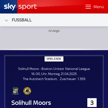
Menü
FUSSBALL
Solihull Moors - Boston United; National League
S
SPIELENDE
P
I
Solihull Moors - Boston United. National League.
E
L
16:00, Uhr, Montag, 21.04.2025.
E
Z
The Autotech Stadium
Zuschauer:
1.393.
N
D
u
E
s
c
h
Solihull Moors
3
a