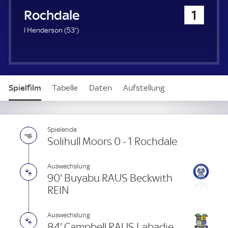
u
Rochdale
1
e
r
5
I Henderson (
53'
)
3
.
m
i
n
Spielfilm
Tabelle
Daten
Aufstellung
u
t
e
Spielende
Solihull Moors 0 - 1 Rochdale
Auswechslung
90' Buyabu RAUS Beckwith
REIN
Auswechslung
84' Campbell RAUS Labadie