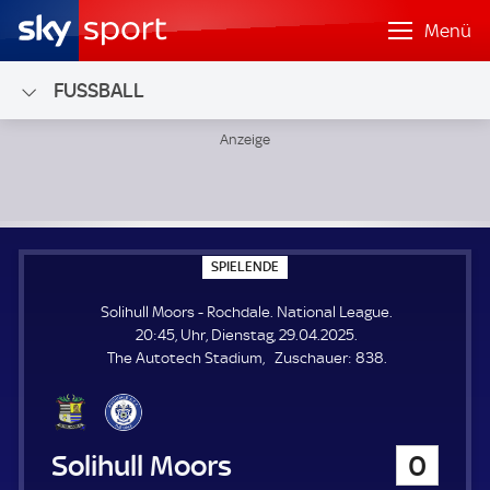
Menü
FUSSBALL
Solihull Moors - Rochdale; National League
S
SPIELENDE
P
I
Solihull Moors - Rochdale. National League.
E
L
20:45, Uhr, Dienstag, 29.04.2025.
E
Z
The Autotech Stadium
Zuschauer:
838.
N
D
u
E
s
c
h
Solihull Moors
0
a