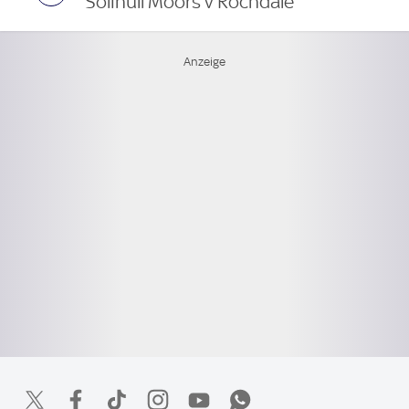
Solihull Moors v Rochdale