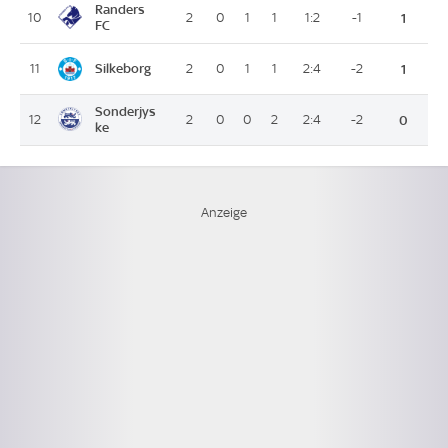
Randers
10
2
0
1
1
1:2
-1
1
FC
Silkeborg
11
2
0
1
1
2:4
-2
1
Sonderjys
12
2
0
0
2
2:4
-2
0
ke