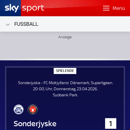
Menü
FUSSBALL
Sonderjyske - FC Midtjylland; Dänemark, Superligaen
S
SPIELENDE
P
I
Sonderjyske - FC Midtjylland. Dänemark, Superligaen.
E
L
20:00, Uhr, Donnerstag, 23.04.2026.
E
Sydbank Park.
N
D
E
Sonderjyske
1