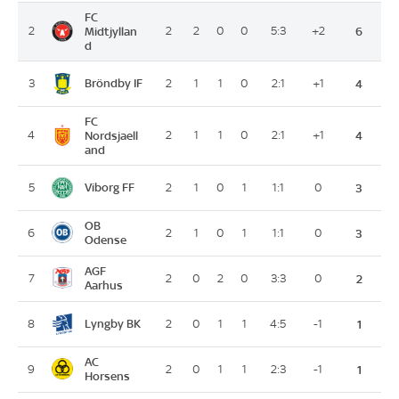
FC
2
Midtjyllan
2
2
0
0
5:3
+2
6
d
Bröndby IF
3
2
1
1
0
2:1
+1
4
FC
4
Nordsjaell
2
1
1
0
2:1
+1
4
and
Viborg FF
5
2
1
0
1
1:1
0
3
OB
6
2
1
0
1
1:1
0
3
Odense
AGF
7
2
0
2
0
3:3
0
2
Aarhus
Lyngby BK
8
2
0
1
1
4:5
-1
1
AC
9
2
0
1
1
2:3
-1
1
Horsens