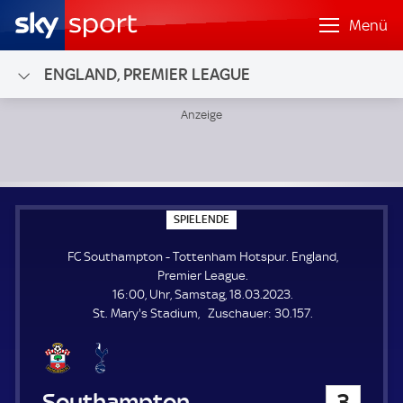
Menü
ENGLAND, PREMIER LEAGUE
FC Southampton - Tottenham Hotspur; England, Premier 
S
SPIELENDE
P
I
FC Southampton - Tottenham Hotspur. England,
E
L
Premier League.
E
16:00, Uhr, Samstag, 18.03.2023.
N
D
Z
St. Mary's Stadium
Zuschauer:
30.157.
E
u
s
c
h
FC Southampton
3