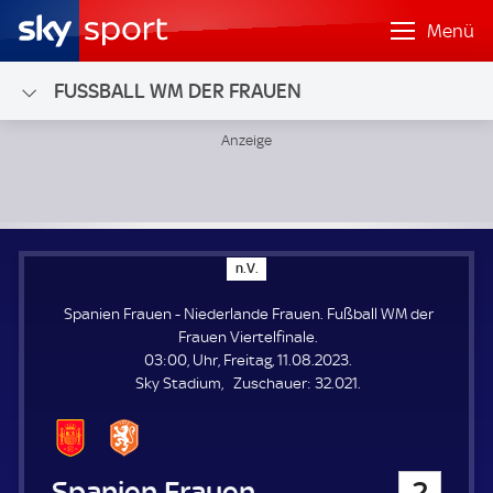
Menü
FUSSBALL WM DER FRAUEN
Spanien Frauen - Niederlande Frauen; Fußball WM der Frau
n
n.V.
.
V
Spanien Frauen - Niederlande Frauen. Fußball WM der
.
Frauen Viertelfinale.
03:00, Uhr, Freitag, 11.08.2023.
Z
Sky Stadium
Zuschauer:
32.021.
u
s
c
h
Spanien Frauen
2