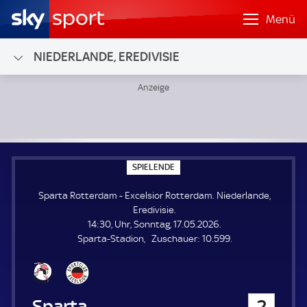
Menü
NIEDERLANDE, EREDIVISIE
Sparta Rotterdam - Excelsior Rotterdam; Niederlande, Ered
S
SPIELENDE
P
I
Sparta Rotterdam - Excelsior Rotterdam. Niederlande,
E
L
Eredivisie.
E
14:30, Uhr, Sonntag, 17.05.2026.
N
D
Z
Sparta-Stadion
Zuschauer:
10.599.
E
u
s
c
h
Sparta Rotterdam
2