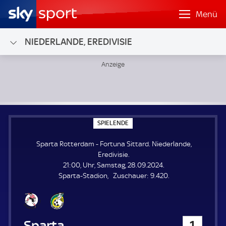
Menü
NIEDERLANDE, EREDIVISIE
Sparta Rotterdam - Fortuna Sittard; Niederlande, Eredivisi
S
SPIELENDE
P
I
Sparta Rotterdam - Fortuna Sittard. Niederlande,
E
L
Eredivisie.
E
21:00, Uhr, Samstag, 28.09.2024.
N
D
Z
Sparta-Stadion
Zuschauer:
9.420.
E
u
s
c
h
Sparta Rotterdam
1