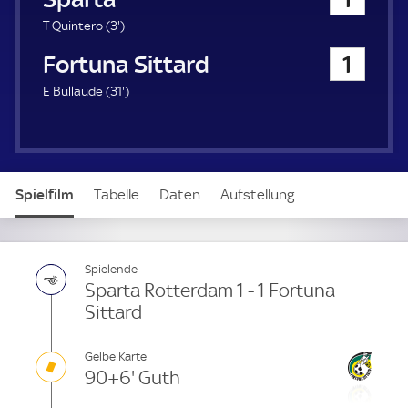
a
u
3
T Quintero (
3'
)
e
.
Fortuna Sittard
1
r
m
i
3
E Bullaude (
31'
)
n
1
u
.
t
m
e
i
n
Spielfilm
Tabelle
Daten
Aufstellung
u
t
e
Spielende
Sparta Rotterdam 1 - 1 Fortuna
Sittard
Gelbe Karte
90+6' Guth