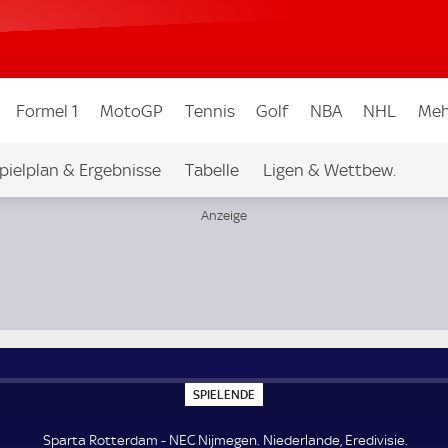
Formel 1
MotoGP
Tennis
Golf
NBA
NHL
Meh
pielplan & Ergebnisse
Tabelle
Ligen & Wettbew.
S
SPIELENDE
P
I
E
Sparta Rotterdam - NEC Nijmegen. Niederlande, Eredivisie.