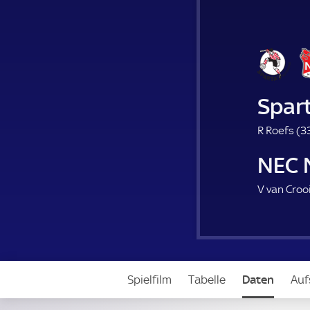
Spar
R Roefs (
33
NEC 
V van Crooi
Spielfilm
Tabelle
Daten
Auf