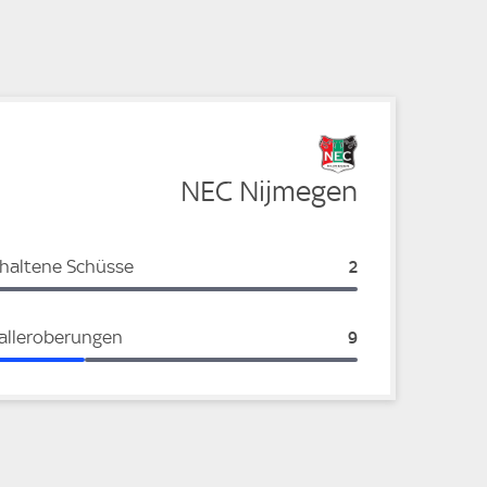
e
NEC Nijmegen
haltene Schüsse
NEC Nijmegen:
2
alleroberungen
NEC Nijmegen:
9