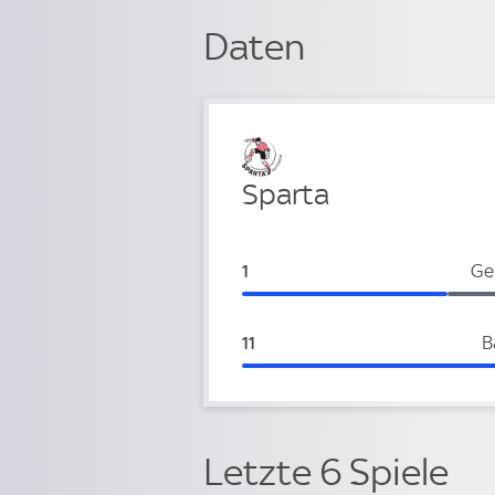
Daten
Verteidigung
Sparta
Sparta:
Ge
1
Sparta:
B
11
Letzte 6 Spiele