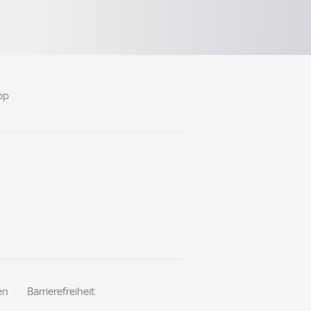
pp
en
Barrierefreiheit