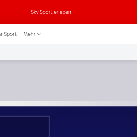
Sky Sport erleben
r Sport
Mehr