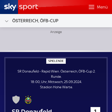
Menü
ÖSTERREICH, ÖFB-CUP
SR Donaufeld - Rapid Wien; Österreich, ÖFB-Cup 2. Runde
S
SPIELENDE
P
I
SR Donaufeld - Rapid Wien. Österreich, ÖFB-Cup 2.
E
L
Runde.
E
18:00, Uhr, Mittwoch, 25.09.2024.
N
D
Stadion Hohe Warte.
E
SR Donaufeld
1