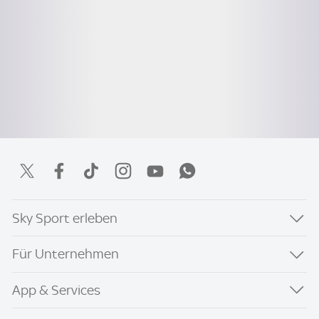
Sky Sport erleben
Für Unternehmen
App & Services