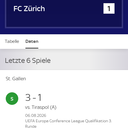
FC Zürich
1
Tabelle
Daten
Letzte 6 Spiele
St. Gallen
3 - 1
vs.
Tiraspol
(A)
06.08.2026
UEFA Europa Conference League Qualifikation 3.
Runde