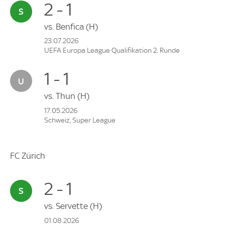
2 - 1
vs.
Benfica
(H)
23.07.2026
UEFA Europa League Qualifikation 2. Runde
1 - 1
vs.
Thun
(H)
17.05.2026
Schweiz, Super League
FC Zürich
2 - 1
vs.
Servette
(H)
01.08.2026