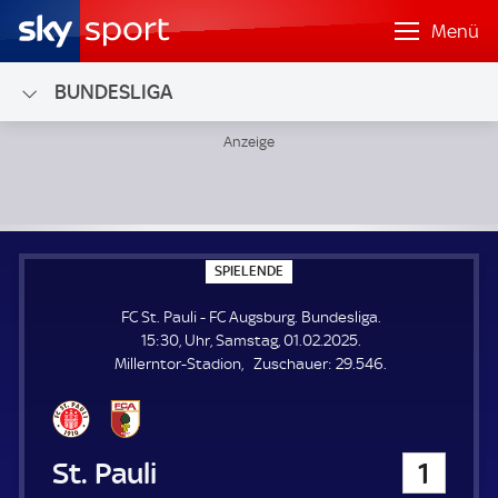
Menü
BUNDESLIGA
FC St. Pauli - FC Augsburg; Bundesliga
S
SPIELENDE
P
I
FC St. Pauli - FC Augsburg. Bundesliga.
E
L
15:30, Uhr, Samstag, 01.02.2025.
E
Z
Millerntor-Stadion
Zuschauer:
29.546.
N
D
u
E
s
c
h
FC St. Pauli
1
a