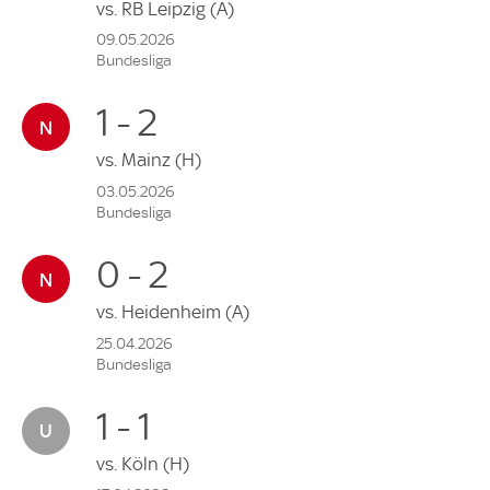
vs.
RB Leipzig
(A)
09.05.2026
Bundesliga
1 - 2
vs.
Mainz
(H)
03.05.2026
Bundesliga
0 - 2
vs.
Heidenheim
(A)
25.04.2026
Bundesliga
1 - 1
vs.
Köln
(H)