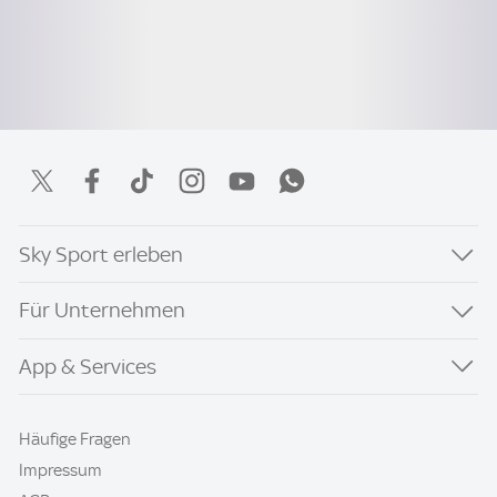
Sky Sport erleben
Für Unternehmen
App & Services
Häufige Fragen
Impressum