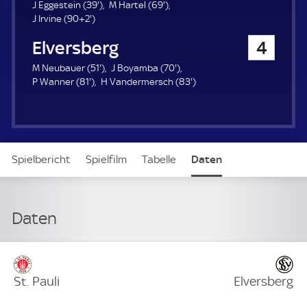
u
3
6
J Eggestein (
39'
)
M Hartel (
69'
)
e
9
9
9
J Irvine (
90+2'
)
r
2
.
.
SV Elversberg
4
.
m
m
m
i
i
5
7
M Neubauer (
51'
)
J Boyamba (
70'
)
i
n
n
8
1
0
8
P Wanner (
81'
)
H Vandermersch (
83'
)
n
u
u
1
.
.
3
u
t
t
.
m
m
.
t
e
e
m
i
i
m
e
i
n
n
i
n
u
u
n
Spielbericht
Spielfilm
Tabelle
Daten
u
t
t
u
t
e
e
t
e
e
Aufstellung
Live
Daten
Verteidigung
St. Pauli
Elversberg