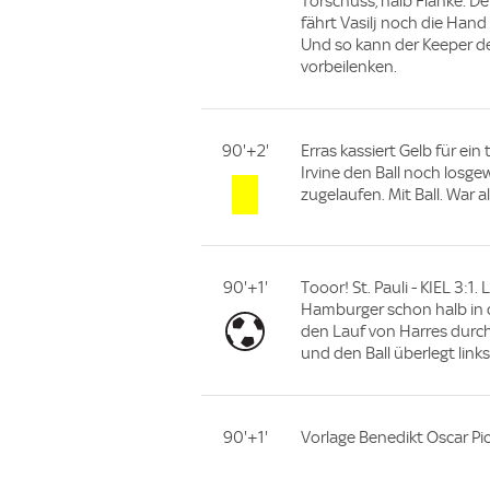
Torschuss, halb Flanke. D
fährt Vasilj noch die Hand
Und so kann der Keeper d
vorbeilenken.
90'+2'
Erras kassiert Gelb für ein
Irvine den Ball noch losg
zugelaufen. Mit Ball. War a
90'+1'
Tooor! St. Pauli - KIEL 3:1. 
Hamburger schon halb in d
den Lauf von Harres durch
und den Ball überlegt link
90'+1'
Vorlage Benedikt Oscar Pic