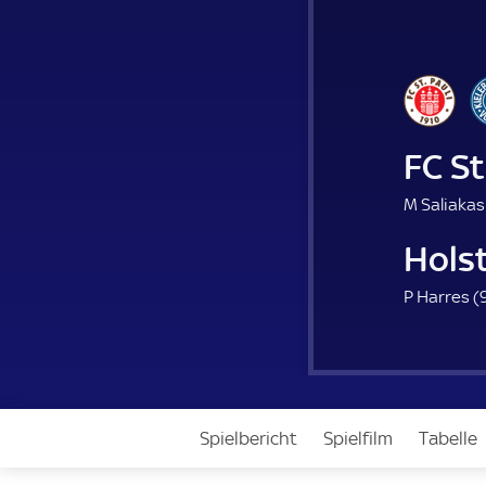
FC St
M Saliakas
Holst
P Harres (
Spielbericht
Spielfilm
Tabelle