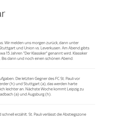
e
r
s. Wir melden uns morgen zurück, dann unter
Stuttgart und Union vs. Leverkusen. Am Abend gibts
wa 15 Jahren "Der Klassiker" genannt wird. Klassiker
l. Bis dann und noch einen schönen Abend.
gaben. Die letzten Gegner des FC St. Pauli vor
rder (h) und Stuttgart (a), das werden harte
lich leichter an. Nächste Woche kommt Leipzig zu
ladbach (a) und Augsburg (h).
schnell erzählt. St. Pauli verlässt die Abstiegszone