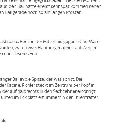
er hatte schon reingeguckt, aber im letzten Moment
 aus, den Ball hatte er erst sehr spät kommen sehen.
en Ball gerade noch so am langen Pfosten
 taktisches Foul an der Mittellinie gegen Irvine. Wäre
eworden, wären zwei Hamburger alleine auf Weiner
lso ein cleveres Foul.
Langer Ball in die Spitze, klar, was sonst. Die
er Kabine. Pichler steckt im Zentrum per Kopf in
, der auf halbrechts in den Sechzehner eindringt
s unten im Eck platziert. Immerhin der Ehrentreffer.
hler