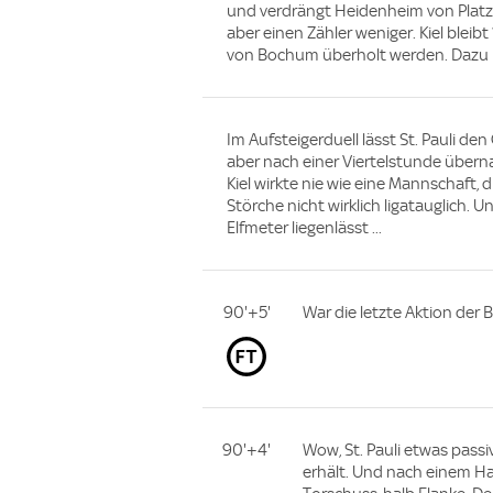
und verdrängt Heidenheim von Platz 1
aber einen Zähler weniger. Kiel blei
von Bochum überholt werden. Dazu m
Im Aufsteigerduell lässt St. Pauli de
aber nach einer Viertelstunde überna
Kiel wirkte nie wie eine Mannschaft, d
Störche nicht wirklich ligatauglich
Elfmeter liegenlässt ...
90'+5'
War die letzte Aktion der 
90'+4'
Wow, St. Pauli etwas passi
erhält. Und nach einem Ha