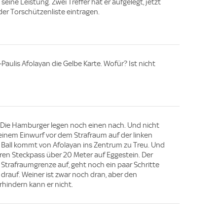
eine Leistung. Zwei Treffer hat er aufgelegt, jetzt
der Torschützenliste eintragen.
-Paulis Afolayan die Gelbe Karte. Wofür? Ist nicht
0. Die Hamburger legen noch einen nach. Und nicht
inem Einwurf vor dem Strafraum auf der linken
er Ball kommt von Afolayan ins Zentrum zu Treu. Und
ren Steckpass über 20 Meter auf Eggestein. Der
r Strafraumgrenze auf, geht noch ein paar Schritte
drauf. Weiner ist zwar noch dran, aber den
rhindern kann er nicht.