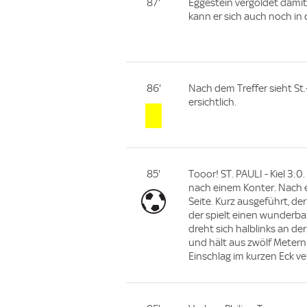
87'
Eggestein vergoldet damit s
kann er sich auch noch in 
86'
Nach dem Treffer sieht St.
ersichtlich.
85'
Tooor! ST. PAULI - Kiel 3:
nach einem Konter. Nach e
Seite. Kurz ausgeführt, d
der spielt einen wunderba
dreht sich halblinks an de
und hält aus zwölf Metern 
Einschlag im kurzen Eck ve