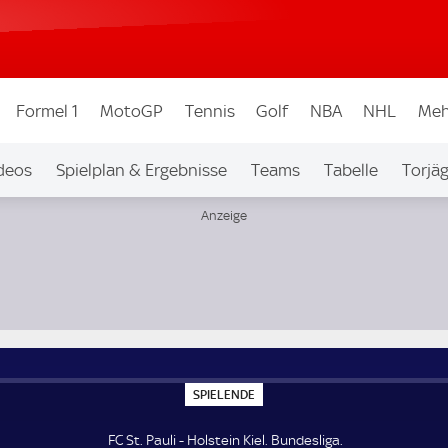
Formel 1
MotoGP
Tennis
Golf
NBA
NHL
Meh
deos
Spielplan & Ergebnisse
Teams
Tabelle
Torjä
S
SPIELENDE
P
I
E
FC St. Pauli - Holstein Kiel. Bundesliga.