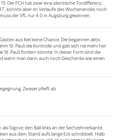
5. Der FCH hat zwar eine identische Tordifferenz,
bt 17., könnte aber im Verlaufe des Wochenendes noch
uss der VfL nur 4:0 in Augsburg gewinnen.
n Gästen aus Kiel keine Chance. Die begannen aktiv,
hm St. Pauli die Kontrolle und gab sich nie mehr her.
ie St. Pauli fordern könnte. In dieser Form sind die
. Und wenn man dann auch noch Geschenke wie einen
Begegnung. Zwayer pfeift ab.
v, als Gigovic den Ball links an der Sechzehnerkante
ken aus dem Stand aufs lange Eck schnibbelt. Halb