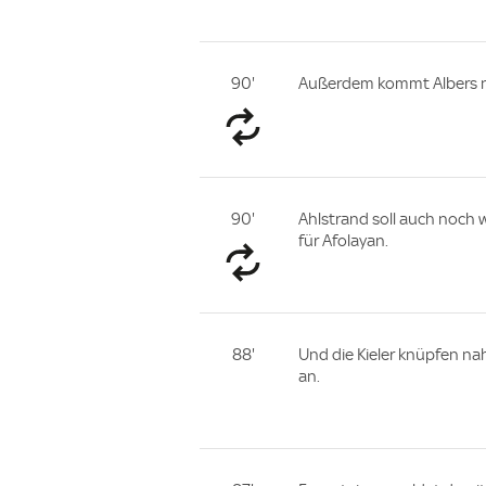
90'
Außerdem kommt Albers no
90'
Ahlstrand soll auch noc
für Afolayan.
88'
Und die Kieler knüpfen na
an.