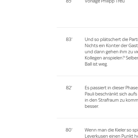
85'
Vorlage Philipp Treu
83'
Und so plätschert die Par
Nichts ein Konter der Gast
und dann gehen ihm zu vie
Kollegen anspielen? Selb
Ball ist weg.
82'
Es passiert in dieser Phase 
Pauli beschränkt sich aufs
in den Strafraum zu komm
besser.
80'
Wenn man die Kieler so spie
Leverkusen einen Punkt h