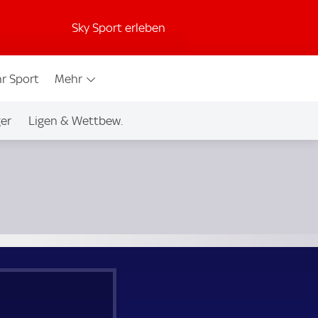
Sky Sport erleben
r Sport
Mehr
ger
Ligen & Wettbew.