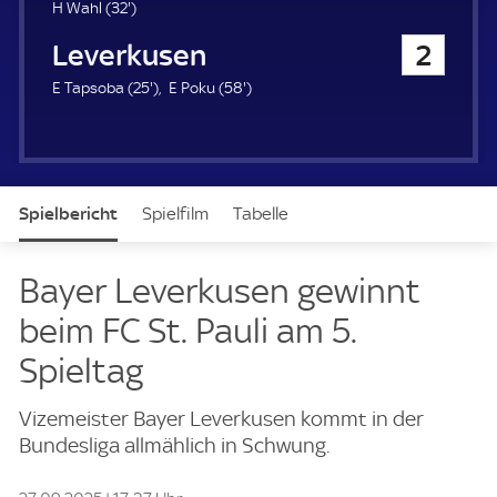
u
3
H Wahl (
32'
)
e
2
Bayer 04 Leverkusen
2
r
.
m
2
5
E Tapsoba (
25'
)
E Poku (
58'
)
i
5
8
n
.
.
u
m
m
t
i
i
e
n
n
Spielbericht
Spielfilm
Tabelle
u
u
t
t
e
e
News & Video
Daten
Aufstellung
Live
Bayer Leverkusen gewinnt
beim FC St. Pauli am 5.
Spieltag
Vizemeister Bayer Leverkusen kommt in der
Bundesliga allmählich in Schwung.