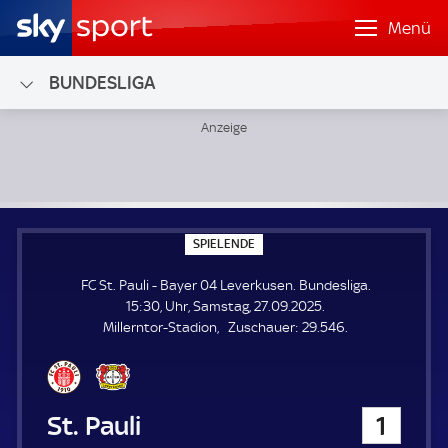
Menü
BUNDESLIGA
FC St. Pauli - Bayer 04 Leverkusen; Bundesliga
S
SPIELENDE
P
I
FC St. Pauli - Bayer 04 Leverkusen. Bundesliga.
E
L
15:30, Uhr, Samstag, 27.09.2025.
E
Z
Millerntor-Stadion
Zuschauer:
29.546.
N
D
u
E
s
c
h
FC St. Pauli
1
a