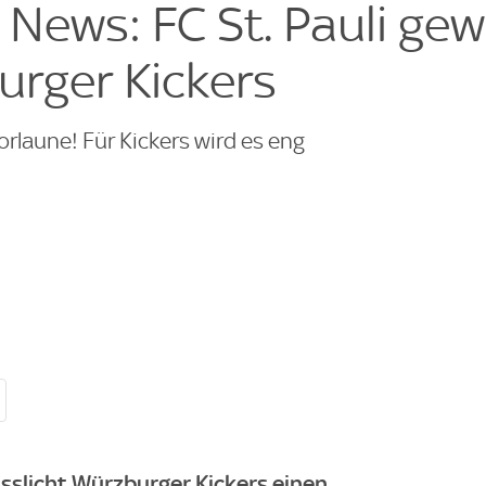
 News: FC St. Pauli gew
rger Kickers
orlaune! Für Kickers wird es eng
usslicht Würzburger Kickers einen