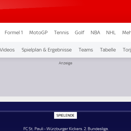
Formel 1
MotoGP
Tennis
Golf
NBA
NHL
Meh
Videos
Spielplan & Ergebnisse
Teams
Tabelle
Tor
bew.
Auf Sky
S
SPIELENDE
P
I
E
FC St. Pauli - Würzburger Kickers. 2. Bundesliga.