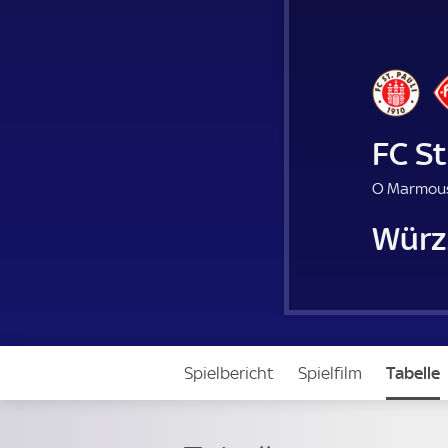
FC St
O Marmous
Würz
Spielbericht
Spielfilm
Tabelle