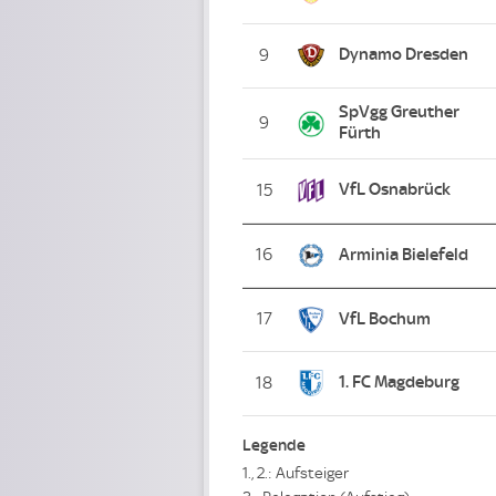
Dynamo Dresden
9
SpVgg Greuther
9
Fürth
VfL Osnabrück
15
16
Arminia Bielefeld
17
VfL Bochum
1. FC Magdeburg
18
Legende
1., 2.: Aufsteiger