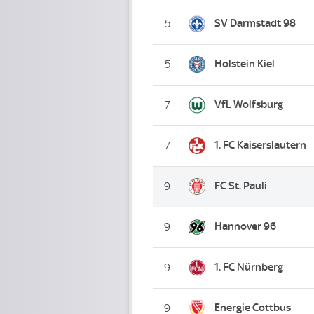
SV Darmstadt 98
5
Holstein Kiel
5
VfL Wolfsburg
7
1. FC Kaiserslautern
7
FC St. Pauli
9
Hannover 96
9
1. FC Nürnberg
9
Energie Cottbus
9