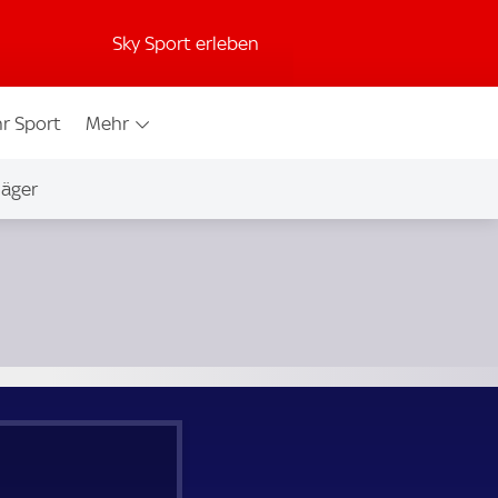
Sky Sport erleben
r Sport
Mehr
jäger