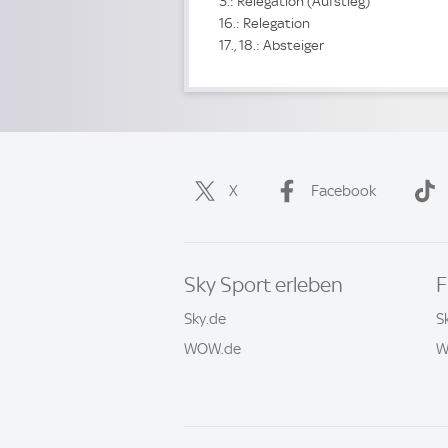
3.: Relegation (Aufstieg)
16.: Relegation
17., 18.: Absteiger
X
Facebook
Sky Sport erleben
F
Sky.de
S
WOW.de
W