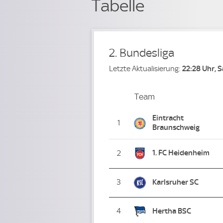
Tabelle
2. Bundesliga
Letzte Aktualisierung:
22:28 Uhr, 
Team
Team
Platz
Eintracht
1
Braunschweig
1. FC Heidenheim
2
3
Karlsruher SC
4
Hertha BSC