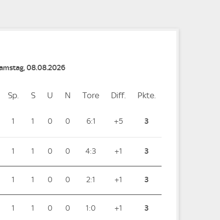
Samstag, 08.08.2026
Sp.
Spiele
S
Siege
U
Unentschieden
N
Niederlagen
Tore
Tore
Diff.
Differenz
Pkte.
Punkte
1
1
0
0
6:1
+5
3
1
1
0
0
4:3
+1
3
1
1
0
0
2:1
+1
3
1
1
0
0
1:0
+1
3