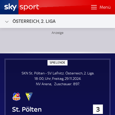
Menü
ÖSTERREICH, 2. LIGA
SKN St. Pölten - SV Lafnitz; Österreich, 2. Liga
S
SPIELENDE
P
I
SKN St. Pölten - SV Lafnitz. Österreich, 2. Liga.
E
L
18:00, Uhr, Freitag, 29.11.2024.
E
Z
NV Arena
Zuschauer:
897.
N
D
u
E
s
c
h
SKN St. Pölten
3
a