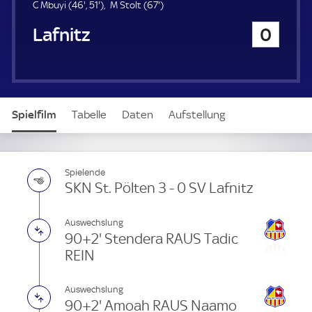
u
4
5
6
C Mbuyi (
46'
,
51'
)
M Stolt (
67'
)
e
6
1
7
SV Lafnitz
0
r
.
.
.
m
m
m
i
i
i
n
n
n
u
u
u
t
t
t
Spielfilm
Tabelle
Daten
Aufstellung
e
e
e
Spielende
SKN St. Pölten 3 - 0 SV Lafnitz
Auswechslung
90+2' Stendera RAUS Tadic
REIN
Auswechslung
90+2' Amoah RAUS Naamo