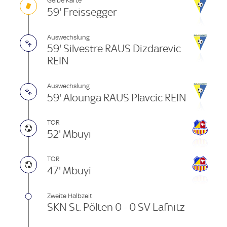
Gelbe Karte
59' Freissegger
Auswechslung
59' Silvestre RAUS Dizdarevic
REIN
Auswechslung
59' Alounga RAUS Plavcic REIN
TOR
52' Mbuyi
TOR
47' Mbuyi
Zweite Halbzeit
SKN St. Pölten 0 - 0 SV Lafnitz