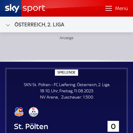
Menü
ÖSTERREICH, 2. LIGA
SKN St. Pölten - FC Liefering; Österreich, 2. Liga
S
SPIELENDE
P
I
SKN St. Pölten - FC Liefering. Österreich, 2. Liga.
E
L
18:10, Uhr, Freitag, 11.08.2023.
E
Z
NV Arena
Zuschauer:
1.500.
N
D
u
E
s
c
h
SKN St. Pölten
0
a