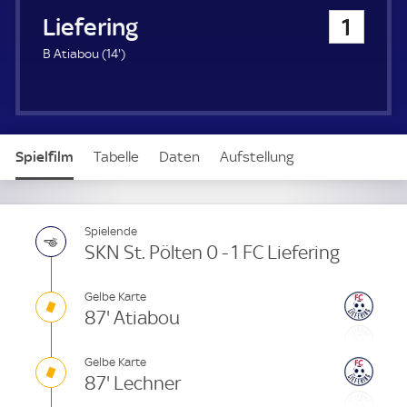
u
FC Liefering
1
e
r
1
B Atiabou (
14'
)
4
.
m
i
n
Spielfilm
Tabelle
Daten
Aufstellung
u
t
e
Spielende
SKN St. Pölten 0 - 1 FC Liefering
Gelbe Karte
87' Atiabou
Gelbe Karte
87' Lechner