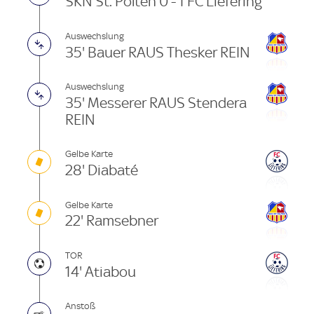
SKN St. Pölten 0 - 1 FC Liefering
Auswechslung
35' Bauer RAUS Thesker REIN
Auswechslung
35' Messerer RAUS Stendera
REIN
Gelbe Karte
28' Diabaté
Gelbe Karte
22' Ramsebner
TOR
14' Atiabou
Anstoß