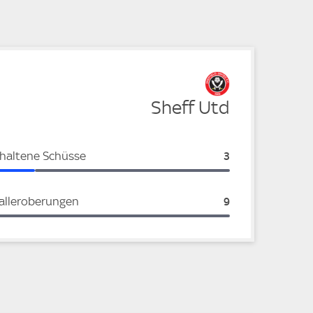
Sheff Utd
haltene Schüsse
Sheff Utd:
3
alleroberungen
Sheff Utd:
9