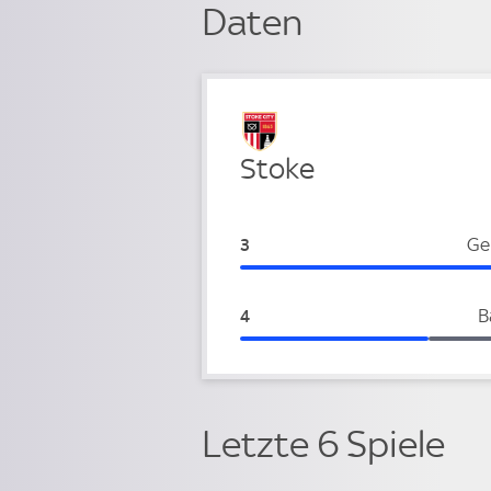
Daten
Verteidigung
Stoke
Stoke:
Ge
3
Stoke:
B
4
Letzte 6 Spiele