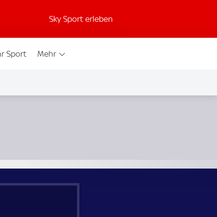
Sky Sport erleben
r Sport
Mehr