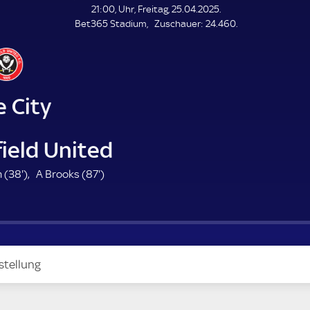
L
21:00, Uhr, Freitag, 25.04.2025.
E
Z
Bet365 Stadium
Zuschauer:
24.460.
N
D
u
E
s
c
h
a
 City
u
e
r
ield United
3
8
 (
38'
)
A Brooks (
87'
)
8
7
.
.
m
m
i
i
n
n
stellung
u
u
t
t
e
e