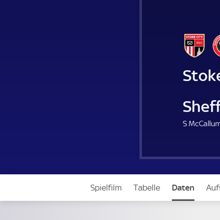
Stoke
Sheff
S McCallum
Spielfilm
Tabelle
Daten
Auf