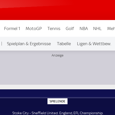
Formel 1
MotoGP
Tennis
Golf
NBA
NHL
Meh
Spielplan & Ergebnisse
Tabelle
Ligen & Wettbew.
S
SPIELENDE
P
I
E
Stoke City - Sheffield United. England, EFL Championship.