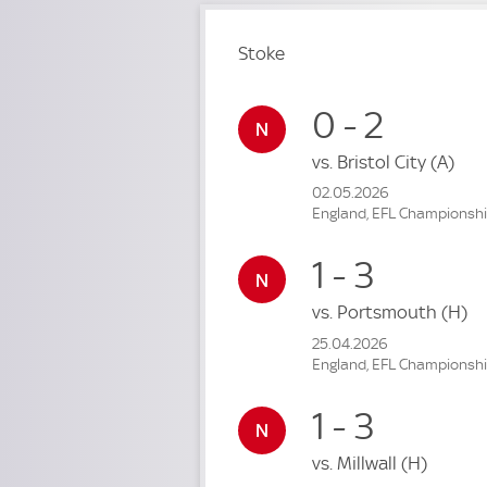
Stoke
0 - 2
vs.
Bristol City
(A)
02.05.2026
England, EFL Championsh
1 - 3
vs.
Portsmouth
(H)
25.04.2026
England, EFL Championsh
1 - 3
vs.
Millwall
(H)