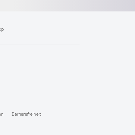
pp
en
Barrierefreiheit