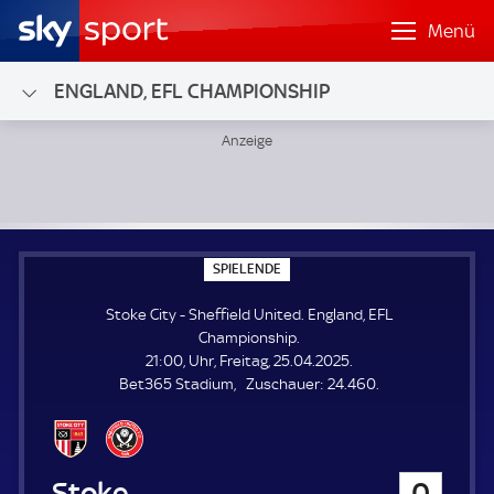
Menü
ENGLAND, EFL CHAMPIONSHIP
Stoke City - Sheffield United; England, EFL Championship
S
SPIELENDE
P
I
Stoke City - Sheffield United. England, EFL
E
L
Championship.
E
21:00, Uhr, Freitag, 25.04.2025.
N
D
Z
Bet365 Stadium
Zuschauer:
24.460.
E
u
s
c
h
Stoke City
0