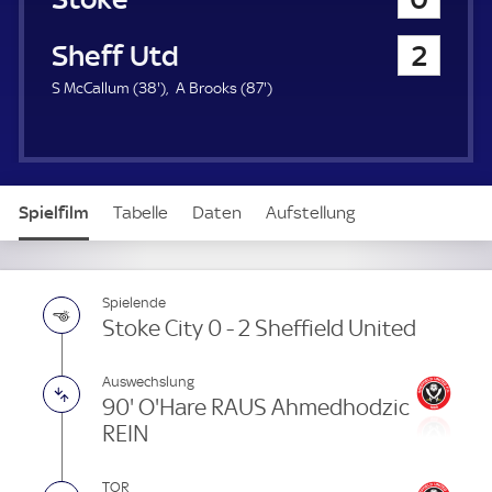
a
u
Sheffield United
2
e
r
3
8
S McCallum (
38'
)
A Brooks (
87'
)
8
7
.
.
m
m
i
i
n
n
Spielfilm
Tabelle
Daten
Aufstellung
u
u
t
t
e
e
Spielende
Stoke City 0 - 2 Sheffield United
Auswechslung
90' O'Hare RAUS Ahmedhodzic
REIN
TOR