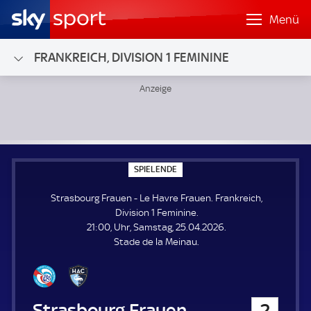
Menü
FRANKREICH, DIVISION 1 FEMININE
Strasbourg Frauen - Le Havre Frauen; Frankreich, Division 
S
SPIELENDE
P
I
Strasbourg Frauen - Le Havre Frauen. Frankreich,
E
L
Division 1 Feminine.
E
21:00, Uhr, Samstag, 25.04.2026.
N
D
Stade de la Meinau.
E
Strasbourg Frauen
2