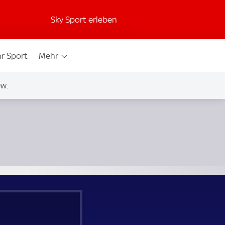
Sky Sport erleben
r Sport
Mehr
w.