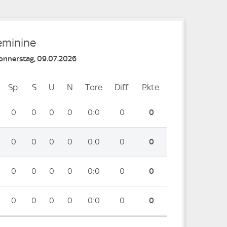
Feminine
Donnerstag, 09.07.2026
Sp.
Spiele
S
Siege
U
Unentschieden
N
Niederlagen
Tore
Tore
Diff.
Differenz
Pkte.
Punkte
0
0
0
0
0:0
0
0
0
0
0
0
0:0
0
0
0
0
0
0
0:0
0
0
0
0
0
0
0:0
0
0