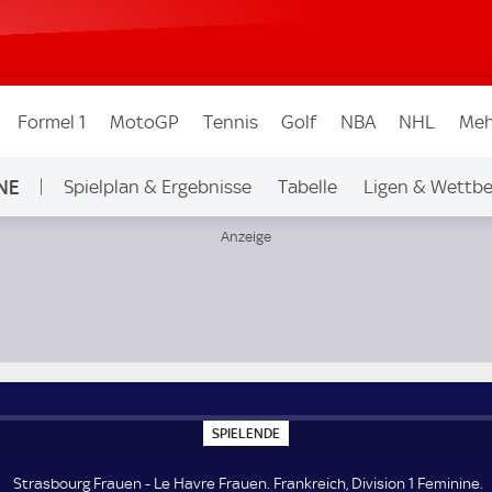
Formel 1
MotoGP
Tennis
Golf
NBA
NHL
Meh
NE
Spielplan & Ergebnisse
Tabelle
Ligen & Wettbe
1 Feminine
S
SPIELENDE
P
I
E
Strasbourg Frauen - Le Havre Frauen. Frankreich, Division 1 Feminine.