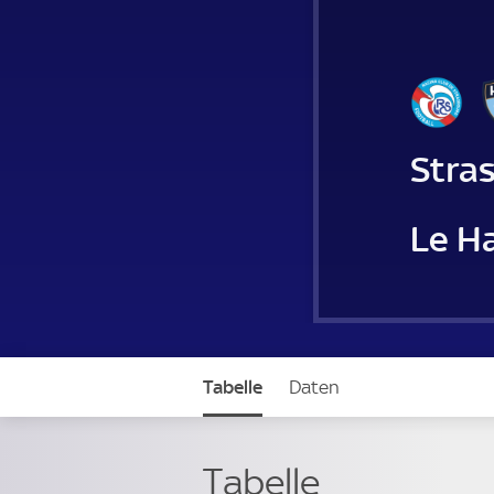
Stra
Le H
Tabelle
Daten
Tabelle