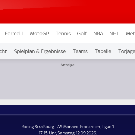
Formel 1
MotoGP
Tennis
Golf
NBA
NHL
Meh
cht
Spielplan & Ergebnisse
Teams
Tabelle
Torjäge
Racing Straßburg - AS Monaco. Frankreich, Ligue 1.
17:15, Uhr, Samstag, 12.09.2026.