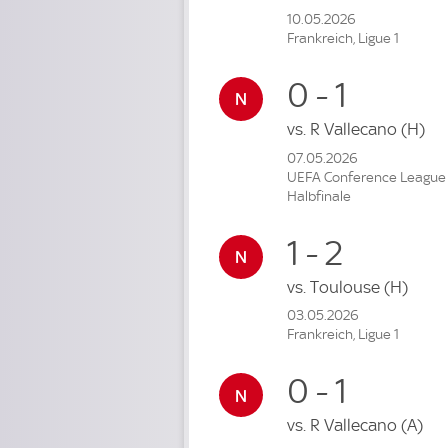
10.05.2026
Frankreich, Ligue 1
0 - 1
vs.
R Vallecano
(H)
07.05.2026
UEFA Conference League
Halbfinale
1 - 2
vs.
Toulouse
(H)
03.05.2026
Frankreich, Ligue 1
0 - 1
vs.
R Vallecano
(A)