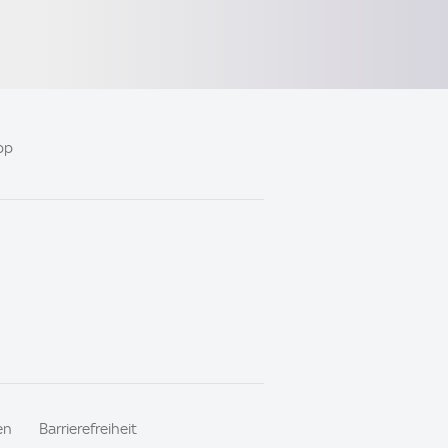
pp
en
Barrierefreiheit