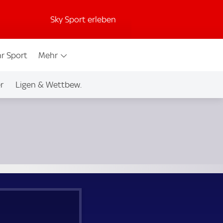
Sky Sport erleben
r Sport
Mehr
r
Ligen & Wettbew.