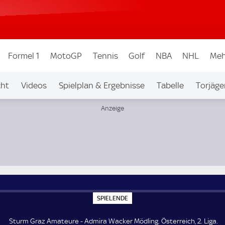
Formel 1
MotoGP
Tennis
Golf
NBA
NHL
Meh
cht
Videos
Spielplan & Ergebnisse
Tabelle
Torjäge
 2. Liga
S
SPIELENDE
P
I
E
Sturm Graz Amateure - Admira Wacker Mödling. Österreich, 2. Liga.