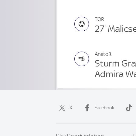
TOR
27' Malics
Anstoß
Sturm Gra
Admira Wa
X
Facebook