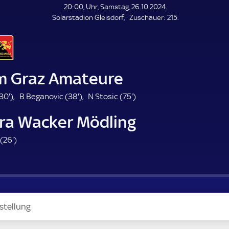
L
20:00, Uhr, Samstag, 26.10.2024.
E
Z
Solarstadion Gleisdorf
Zuschauer:
215.
N
D
u
E
s
c
h
a
m Graz Amateure
u
e
3
3
7
30'
)
B Beganovic (
38'
)
N Stosic (
75'
)
r
0
8
5
ra Wacker Mödling
.
.
.
m
m
m
2
(
26'
)
i
i
i
6
n
n
n
.
u
u
u
m
t
t
t
i
e
e
e
n
stellung
u
t