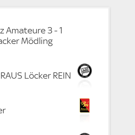
e
z Amateure 3 - 1
cker Mödling
c RAUS Löcker REIN
er