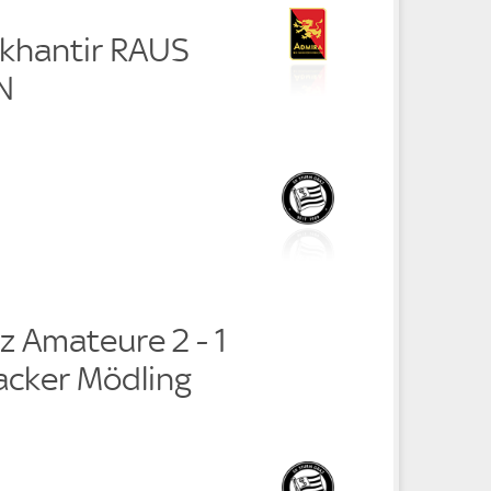
ukhantir RAUS
N
z Amateure 2 - 1
cker Mödling