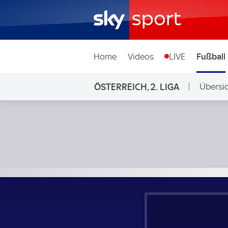
Home
Videos
LIVE
Fußball
ÖSTERREICH, 2. LIGA
Übersi
Auf Sky
Sturm Graz Amateure - Admira Wacker Mödling; Österreich,