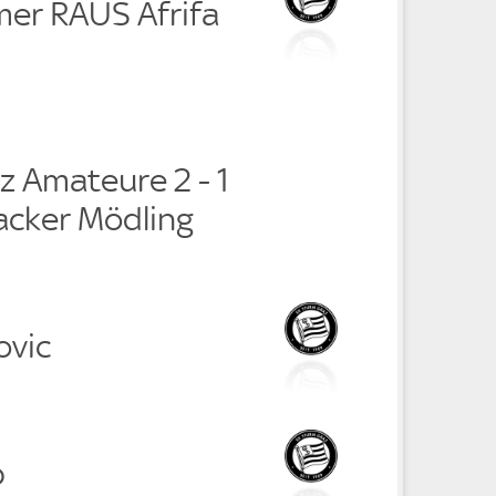
mer RAUS Afrifa
z Amateure 2 - 1
cker Mödling
ovic
p