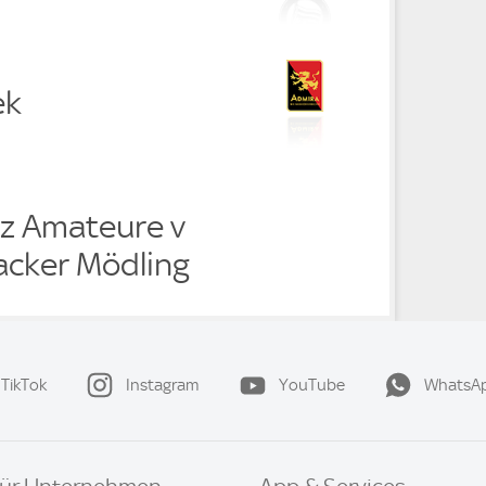
ek
z Amateure v
cker Mödling
TikTok
Instagram
YouTube
WhatsA