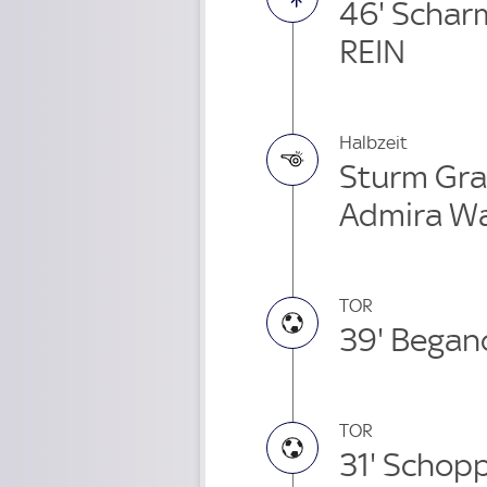
46' Schar
REIN
Halbzeit
Sturm Gra
Admira Wa
TOR
39' Began
TOR
31' Schop