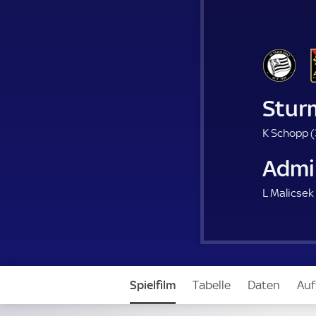
Stur
K Schopp (
Admi
L Malicsek 
Spielfilm
Tabelle
Daten
Auf