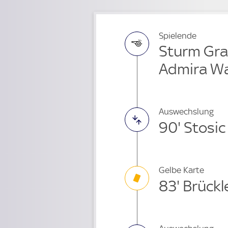
Spielende
Sturm Gra
Admira Wa
Auswechslung
90' Stosi
Gelbe Karte
83' Brückl