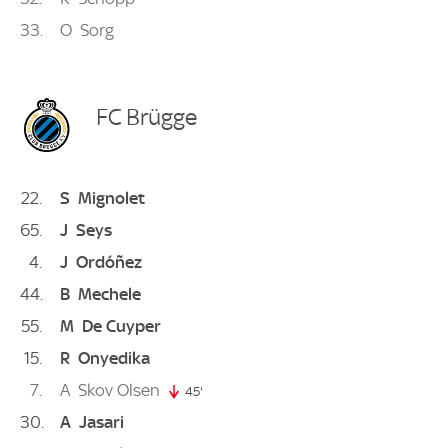
33
O
Sorg
FC Brügge
22
S
Mignolet
65
J
Seys
4
J
Ordóñez
44
B
Mechele
55
M
De Cuyper
15
R
Onyedika
7
A
Skov Olsen
45'
45. minute
30
A
Jasari