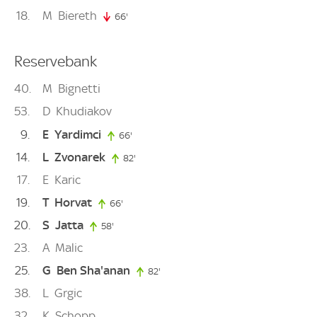
18
M
Biereth
66'
66. minute
Reservebank
40
M
Bignetti
53
D
Khudiakov
9
E
Yardimci
66'
66. minute
14
L
Zvonarek
82'
82. minute
17
E
Karic
19
T
Horvat
66'
66. minute
20
S
Jatta
58'
58. minute
23
A
Malic
25
G
Ben Sha'anan
82'
82. minute
38
L
Grgic
32
K
Schopp