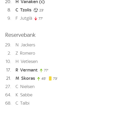
20
H
Vanaken
(c)
8
C
Tzolis
23. minute
23'
9
F
Jutglà
77'
77. minute
Reservebank
29
N
Jackers
2
Z
Romero
10
H
Vetlesen
17
R
Vermant
77'
77. minute
21
M
Skoras
73. minute
45'
45. minute
73'
27
C
Nielsen
64
K
Sabbe
68
C
Talbi