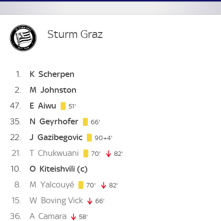
Sturm Graz
1
K
Scherpen
2
M
Johnston
47
E
Aiwu
51. minute
51'
35
N
Geyrhofer
66. minute
66'
22
J
Gazibegovic
94. minute
90+4'
21
T
Chukwuani
70. minute
70'
82'
82. minute
10
O
Kiteishvili
(c)
8
M
Yalcouyé
70. minute
70'
82'
82. minute
15
W
Boving Vick
66'
66. minute
36
A
Camara
58'
58. minute