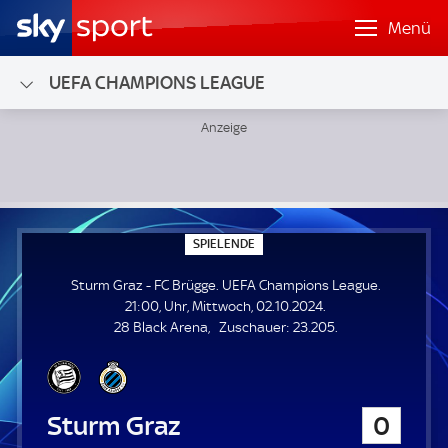
Menü
UEFA CHAMPIONS LEAGUE
Sturm Graz - FC Brügge; UEFA Champions League
S
SPIELENDE
P
I
Sturm Graz - FC Brügge. UEFA Champions League.
E
L
21:00, Uhr, Mittwoch, 02.10.2024.
E
Z
28 Black Arena
Zuschauer:
23.205.
N
D
u
E
s
c
h
Sturm Graz
0
a