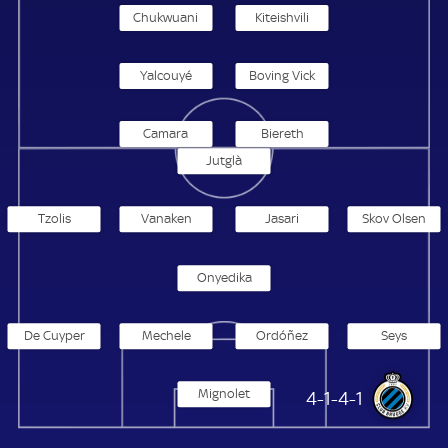
Chukwuani
Kiteishvili
Yalcouyé
Boving Vick
Camara
Biereth
Jutglà
Tzolis
Vanaken
Jasari
Skov Olsen
Onyedika
De Cuyper
Mechele
Ordóñez
Seys
Mignolet
FC Brügge
4-1-4-1