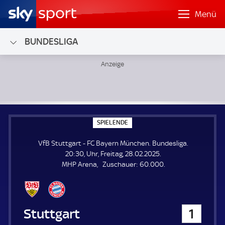
Menü
BUNDESLIGA
VfB Stuttgart - FC Bayern München; Bundesliga
S
SPIELENDE
P
I
VfB Stuttgart - FC Bayern München. Bundesliga.
E
L
20:30, Uhr, Freitag, 28.02.2025.
E
Z
MHP Arena
Zuschauer:
60.000.
N
D
u
E
s
c
h
VfB Stuttgart
1
a