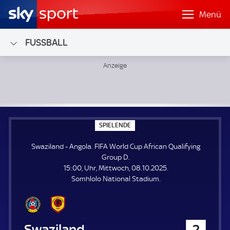
Menü
FUSSBALL
Swaziland - Angola; FIFA World Cup African Qualifying Gro
S
SPIELENDE
P
I
Swaziland - Angola. FIFA World Cup African Qualifying
E
L
Group D.
E
15:00, Uhr, Mittwoch, 08.10.2025.
N
D
Somhlolo National Stadium.
E
Swaziland
2