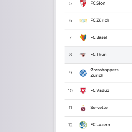
FC Sion
5
FC Zürich
6
FC Basel
7
FC Thun
8
Grasshoppers
9
Zürich
FC Vaduz
10
Servette
11
FC Luzern
12