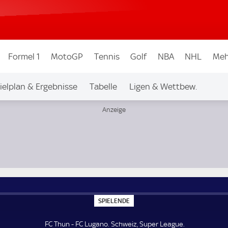
Formel 1
MotoGP
Tennis
Golf
NBA
NHL
Meh
ielplan & Ergebnisse
Tabelle
Ligen & Wettbew.
S
SPIELENDE
P
I
E
FC Thun - FC Lugano. Schweiz, Super League.