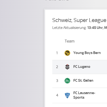
Schweiz, Super League
Letzte Aktualisierung:
13:45 Uhr, 
Team
Team
Platz
Young Boys Bern
1
FC Lugano
2
FC St. Gallen
3
FC Lausanne-
4
Sports