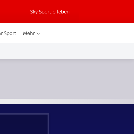
Sky Sport erleben
r Sport
Mehr