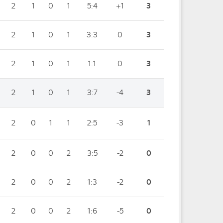
2
1
0
1
5:4
+1
3
2
1
0
1
3:3
0
3
2
1
0
1
1:1
0
3
2
1
0
1
3:7
-4
3
2
0
1
1
2:5
-3
1
2
0
0
2
3:5
-2
0
2
0
0
2
1:3
-2
0
2
0
0
2
1:6
-5
0