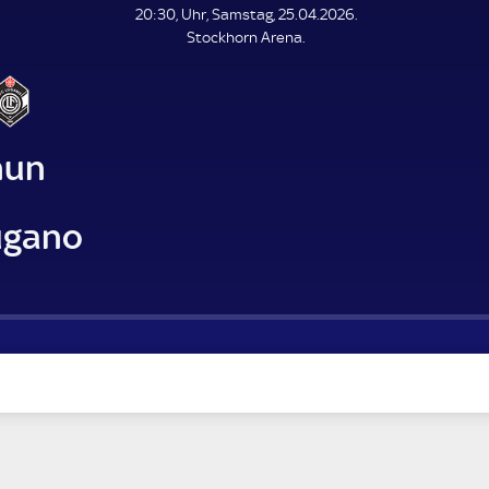
L
20:30, Uhr, Samstag, 25.04.2026.
E
Stockhorn Arena.
N
D
E
hun
ugano