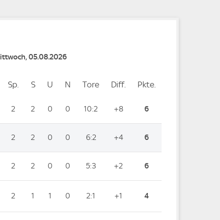
Mittwoch, 05.08.2026
Sp.
Spiele
S
Siege
U
Unentschieden
N
Niederlagen
Tore
Tore
Diff.
Differenz
Pkte.
Punkte
2
2
0
0
10:2
+8
6
2
2
0
0
6:2
+4
6
2
2
0
0
5:3
+2
6
2
1
1
0
2:1
+1
4