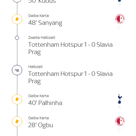
50' Kudus
Gelbe Karte
48' Sanyang
Zweite Halbzeit
Tottenham Hotspur 1 - 0 Slavia
Prag
Halbzeit
Tottenham Hotspur 1 - 0 Slavia
Prag
Gelbe Karte
40' Palhinha
Gelbe Karte
28' Ogbu