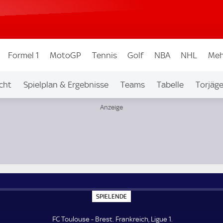
Formel 1
MotoGP
Tennis
Golf
NBA
NHL
Meh
cht
Spielplan & Ergebnisse
Teams
Tabelle
Torjäge
S
SPIELENDE
P
I
E
FC Toulouse - Brest. Frankreich, Ligue 1.