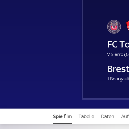
FC T
V Sierro (
6
Bres
J Bourgault
Spielfilm
Tabelle
Daten
Auf