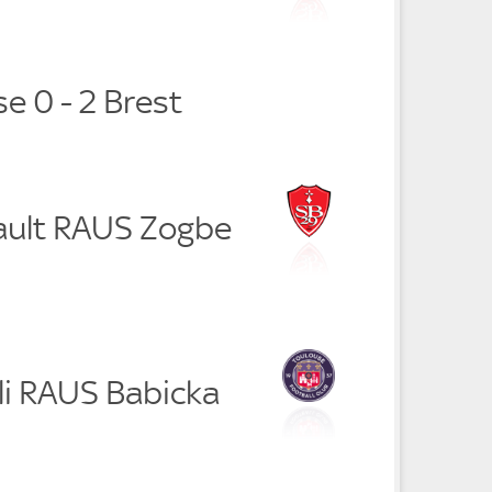
e 0 - 2 Brest
ault RAUS Zogbe
li RAUS Babicka