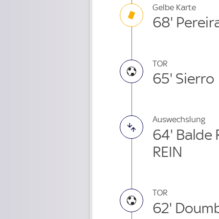
Gelbe Karte
68' Pereir
TOR
65' Sierro
Auswechslung
64' Balde 
REIN
TOR
62' Doumb