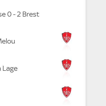
e 0 - 2 Brest
Melou
a Lage