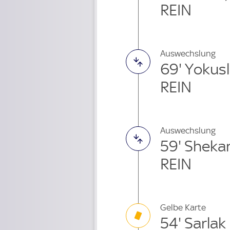
REIN
Auswechslung
69' Yokus
REIN
Auswechslung
59' Sheka
REIN
Gelbe Karte
54' Sarlak