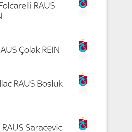
Folcarelli RAUS
N
RAUS Çolak REIN
llac RAUS Bosluk
 RAUS Saracevic