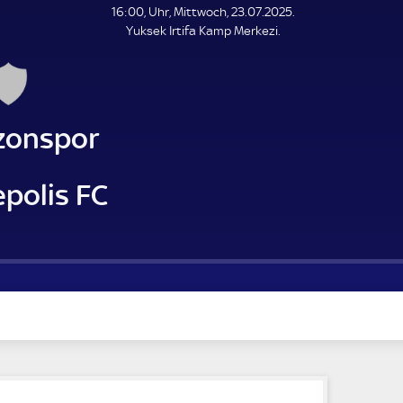
L
16:00, Uhr, Mittwoch, 23.07.2025.
E
Yuksek Irtifa Kamp Merkezi.
N
D
E
zonspor
polis FC