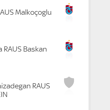
 RAUS Malkoçoglu
lva RAUS Baskan
nizadegan RAUS
EIN