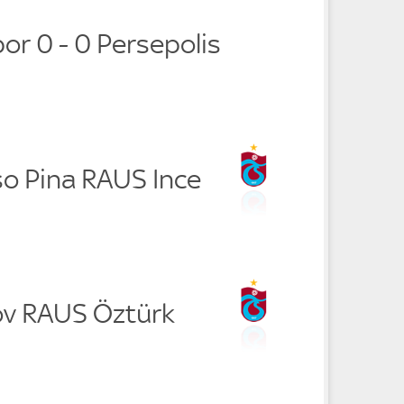
or 0 - 0 Persepolis
so Pina RAUS Ince
ov RAUS Öztürk