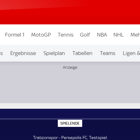
Formel 1
MotoGP
Tennis
Golf
NBA
NHL
Meh
os
Ergebnisse
Spielplan
Tabellen
Teams
Ligen 
S
SPIELENDE
P
I
E
Trabzonspor - Persepolis FC. Testspiel.