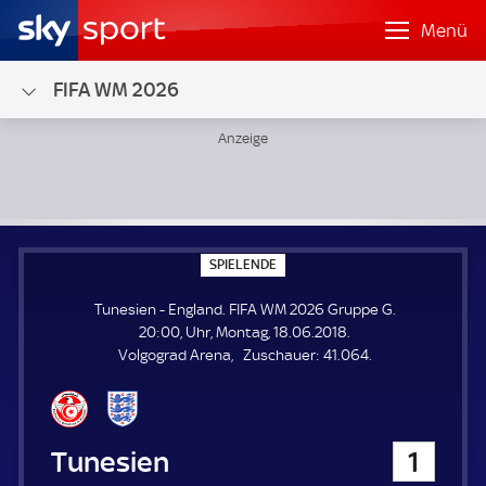
Menü
FIFA WM 2026
Tunesien - England; FIFA WM 2026 Gruppe G
S
SPIELENDE
P
I
Tunesien - England. FIFA WM 2026 Gruppe G.
E
L
20:00, Uhr, Montag, 18.06.2018.
E
Z
Volgograd Arena
Zuschauer:
41.064.
N
D
u
E
s
c
h
Tunesien
1
a