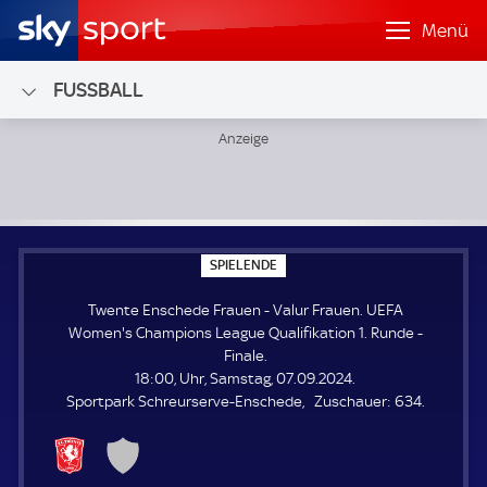
Menü
FUSSBALL
Twente Enschede Frauen - Valur Frauen; UEFA Women's Cha
S
SPIELENDE
P
I
Twente Enschede Frauen - Valur Frauen. UEFA
E
L
Women's Champions League Qualifikation 1. Runde -
E
Finale.
N
D
18:00, Uhr, Samstag, 07.09.2024.
E
Z
Sportpark Schreurserve-Enschede
Zuschauer:
634.
u
s
c