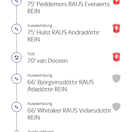
75' Peddemors RAUS Everaerts
REIN
Auswechslung
75' Hulst RAUS Andradóttir
REIN
TOR
70' van Dooren
Auswechslung
66' Björgvinsdóttir RAUS
Atladóttir REIN
Auswechslung
66' Whitaker RAUS Vidarsdottir
REIN
Zweite Halbzeit