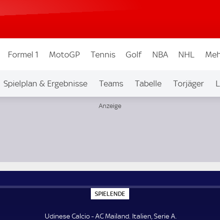
Formel 1
MotoGP
Tennis
Golf
NBA
NHL
Meh
Spielplan & Ergebnisse
Teams
Tabelle
Torjäger
L
S
SPIELENDE
P
I
E
Udinese Calcio - AC Mailand. Italien, Serie A.