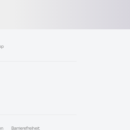
pp
en
Barrierefreiheit