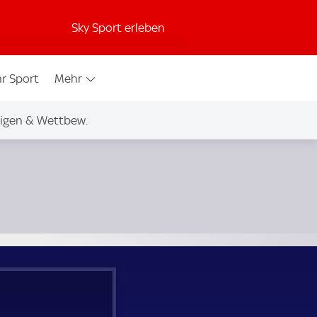
Sky Sport erleben
r Sport
Mehr
igen & Wettbew.