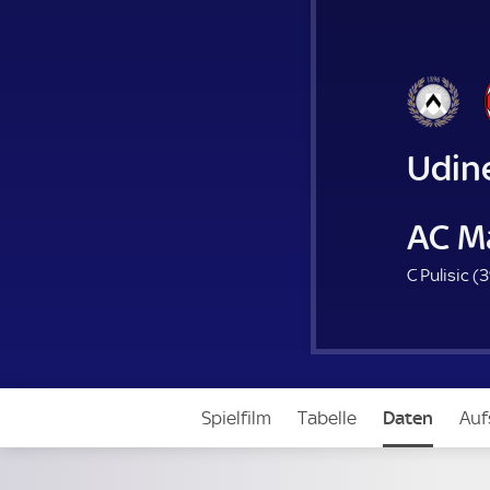
Udin
AC M
C Pulisic (
3
Spielfilm
Tabelle
Daten
Auf