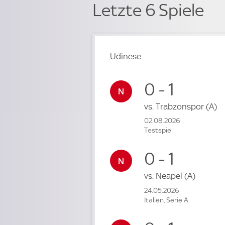
Letzte 6 Spiele
Udinese
0 - 1
vs.
Trabzonspor
(A)
02.08.2026
Testspiel
0 - 1
vs.
Neapel
(A)
24.05.2026
Italien, Serie A