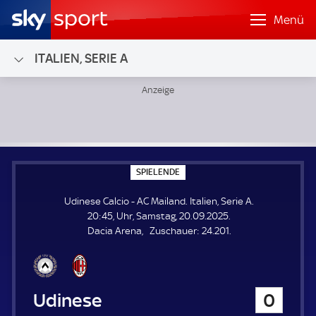
Menü
ITALIEN, SERIE A
Udinese Calcio - AC Mailand; Italien, Serie A
S
SPIELENDE
P
I
Udinese Calcio - AC Mailand. Italien, Serie A.
E
L
20:45, Uhr, Samstag, 20.09.2025.
E
Z
Dacia Arena
Zuschauer:
24.201.
N
D
u
E
s
c
h
Udinese Calcio
0
a