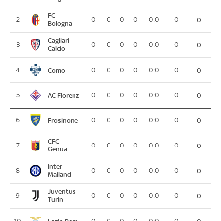
FC
2
0
0
0
0
0:0
0
0
Bologna
Cagliari
3
0
0
0
0
0:0
0
0
Calcio
Como
4
0
0
0
0
0:0
0
0
AC Florenz
5
0
0
0
0
0:0
0
0
Frosinone
6
0
0
0
0
0:0
0
0
CFC
7
0
0
0
0
0:0
0
0
Genua
Inter
8
0
0
0
0
0:0
0
0
Mailand
Juventus
9
0
0
0
0
0:0
0
0
Turin
Lazio Rom
10
0
0
0
0
0:0
0